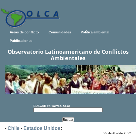
Areas de conflicto
Comunidades
Política ambiental
Publicaciones
Observatorio Latinoamericano de Conflictos
Ambientales
BUSCAR
en
www.olca.cl
-
Chile
-
Estados Unidos
:
25 de Abril de 2022