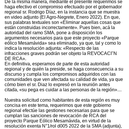
De la misma manera, mediante el presente requerimos se
haga efectivo el compromiso efectuado por el gobernador
regional sr. Rodrigo Díaz, en la instancia que se muestra
en video adjunto (El Agro-Negrete, Enero 2022). En que,
sus palabras textuales son «Eliminar aquellas cosas que
están construidas incorrectamente». Pues bien, acá la
autoridad del ramo SMA, pone a disposición los
argumentos necesarios para que este proyecto «Parque
eólico Mesamávida» sea eliminado, ya que, tal y como lo
indica la resolución adjunta: «Respecto de las
infracciones graves podrán ser objeto la REVOCACI"N
DE RCA».
En definitiva, esperamos de parte de esta autoridad
regional y de quién la preside, se haga consecuencia a su
discurso y cumpla los compromisos adquiridos con las
comunidades que ven afectada su calidad de vida, ya que
cómo bien el sr. Diaz lo expresó en la reunión antes
citada, «su pega es cuidar a las personas de la región»…
Nuestra solicitud como habitantes de esta región es muy
concisa en este tema, requerimos que este gobierno
regional efectúe las gestiones necesarias para que se
cumplan las sanciones de revocación de RCA del
proyecto Parque Eólico Mesamávida, en virtud de la
resolución exenta N°1/rol d005 2022 de la SMA (adjunta),