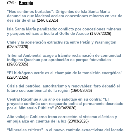
Chile
-
Energía
“Nos sentimos burlados”: Dirigentes de Isla Santa María
denuncian que Madesal acelera concesiones mineras en vez de
desistir de ellas
(24/07/2026)
Isla Santa María paralizada: conflicto por concesiones mineras
y parques eólicos articula al Golfo de Arauco
(17/07/2026)
Chile y la aceleración extractivista entre Pekín y Washington
(02/07/2026)
Tribunal Ambiental acoge a trámite reclamación de comunidad
indígena Quechua por aprobación de parque fotovoltaico
(19/06/2026)
“El hidrógeno verde es el champán de la transición energética”
(22/04/2026)
Crisis del petróleo, autoritarismo y renovables: foro debatió el
futuro socioambiental de la región
(16/04/2026)
Central Rucalhue a un año de sabotaje en su contra: “El
proyecto continúa con resguardo policial permanente decretado
por el Ministerio Público”
(09/04/2026)
Alto voltaje: Gobierno frena corrección al sistema eléctrico y
empuja alza en cuentas de la luz
(23/03/2026)
“Minerales críticos”, o el nuevo capítulo extractivista del legado