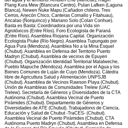
Plang Kura Mew (Blancura Centro), Pulan Lafken (Laguna
Blanca), Newen Ñuke Mapu (Cañadon chileno, Tres
Cerros, Anecón Chico, Canteras Comallo y Fitahuau),
Ancalao (Ñorquinco) y Mariano Solo (Colan Conhue).
Basta es Basta: Coordinadora por una Vida sin
Agrotóxicos (Entre Ríos). Foro Ecologista de Paraná
(Entre Ríos). Asamblea Riojana Capital. Organización
Ecologista Piuke (Río Negro). Asamblea Tupungato por
Agua Pura (Mendoza). Asamblea No a la Mina Esquel
(Chubut). Asamblea en Defensa del Territorio Puerto
Madryn (Chubut). Asamblea de vecinxs de Epuyen
(Chubut). Organización Identidad Territorial Malalweche,
Pueblo Mapuche (Mendoza). Asamblea por el Agua y los
Bienes Comunes de Luján de Cuyo (Mendoza). Cátedra
libre de Agricultura Salud y Alimentación UNPSJB
(Chubut). Asamblea de Vecinos Rawson Playa (Chubut).
Unión de Asambleas de Comunidades Trelew (UAC
Trelew). Secretaría de Géneros y Diversidades de la CTA
Autónoma (Chubut). Asamblea Vecinal de Puerto
Pirámides (Chubut). Departamento de Géneros y
Diversidades de ATE (Chubut). Trabajadorxs de Ciencia,
Educación y Salud de Chubut -TraCES- (Chubut).
Asamblea Vecinal de Puerto Pirámides (Chubut). CTA
Autónoma Puerto Madryn (Chubut). Asamblea en Defensa