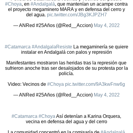
#Choya
, en
#Andalgalá
, que mantenían un acampe contra
el proyecto megaminero MARA y en defensa del cerro y
del agua.
pic.twitter.com/JBg3KJPZH7
— ANRed #25Años (@Red__Accion)
May 4, 2022
#Catamarca
#AndalgalaResiste
La megaminería se quiere
instalar en Andalgalá con palos y represión
Manifestantes mostraron las heridas tras la represión que
sufrieron anoche tras ser desalojados de su protesta por la
policía.
Video: Vecinos de
#Choya
pic.twitter.com/9A3kwFnw6g
— ANRed #25Años (@Red__Accion)
May 4, 2022
#Catamarca
#Choya
Así detenían a Karina Orquera,
vecina en defensa del agua y del cerro
La comunidad concentró en la comisaría de
#Andalgalá