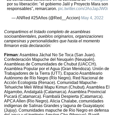
por su liberación: "el gobierno Jalil y Proyecto Mara son
responsables", remarcaron.
pic.twitter.com/JAoJapJW0i
— ANRed #25Años (@Red__Accion)
May 4, 2022
Compartimos el listado completo de asambleas
socioambientales, pueblos originarios, organizaciones
campesinas y personalidades que hasta el momento
firmaron esta declaración:
Firman
: Asamblea Jáchal No Se Toca (San Juan).
Confederación Mapuche del Neuquén (Neuquén).
Asambleas de Comunidades de Chubut (UACCH).
Asamblea Popular por el Agua (Gran Mendoza). Unión de
Trabajadores de la Tierra (UTT). Espacio Asambleario
Autónomo de Río Negro (Río Negro). Red Nacional de
Acción Ecologista (Renace). Comunidad Mapuche-
Tehuelche Meli Witral Mapu Kimun (Chubut). Asamblea El
Algarrobo, Andalgalá (Catamarca). Asamblea Provincial
Pucará (Catamarca). Fiambalá Despierta (Catamarca).
APCA Allen (Rio Negro). Alicia Chalabe, comunidades
indígenas de Salinas Grandes y laguna de Guayatayoc
(Jujuy). Comunidades mapuche de Rio Negro en defensa
del agua y el territorio: Amulen Che (Mencue), Ragiñ