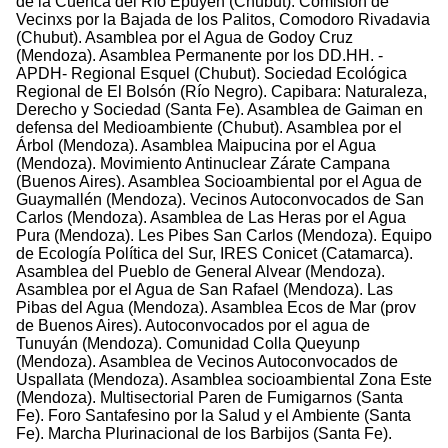
de la Cuenca del Río Epuyén (Chubut). Comisión de
Vecinxs por la Bajada de los Palitos, Comodoro Rivadavia
(Chubut). Asamblea por el Agua de Godoy Cruz
(Mendoza). Asamblea Permanente por los DD.HH. -
APDH- Regional Esquel (Chubut). Sociedad Ecológica
Regional de El Bolsón (Río Negro). Capibara: Naturaleza,
Derecho y Sociedad (Santa Fe). Asamblea de Gaiman en
defensa del Medioambiente (Chubut). Asamblea por el
Árbol (Mendoza). Asamblea Maipucina por el Agua
(Mendoza). Movimiento Antinuclear Zárate Campana
(Buenos Aires). Asamblea Socioambiental por el Agua de
Guaymallén (Mendoza). Vecinos Autoconvocados de San
Carlos (Mendoza). Asamblea de Las Heras por el Agua
Pura (Mendoza). Les Pibes San Carlos (Mendoza). Equipo
de Ecología Política del Sur, IRES Conicet (Catamarca).
Asamblea del Pueblo de General Alvear (Mendoza).
Asamblea por el Agua de San Rafael (Mendoza). Las
Pibas del Agua (Mendoza). Asamblea Ecos de Mar (prov
de Buenos Aires). Autoconvocados por el agua de
Tunuyán (Mendoza). Comunidad Colla Queyunp
(Mendoza). Asamblea de Vecinos Autoconvocados de
Uspallata (Mendoza). Asamblea socioambiental Zona Este
(Mendoza). Multisectorial Paren de Fumigarnos (Santa
Fe). Foro Santafesino por la Salud y el Ambiente (Santa
Fe). Marcha Plurinacional de los Barbijos (Santa Fe).