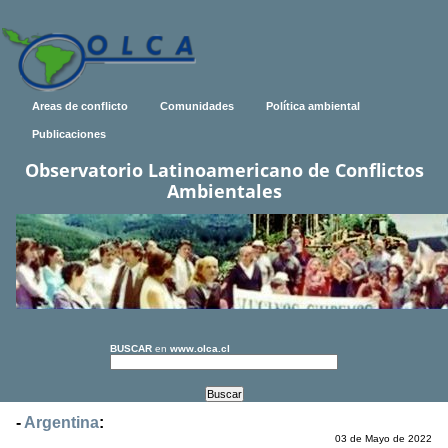
Areas de conflicto
Comunidades
Política ambiental
Publicaciones
Observatorio Latinoamericano de Conflictos
Ambientales
BUSCAR
en
www.olca.cl
-
Argentina
:
03 de Mayo de 2022