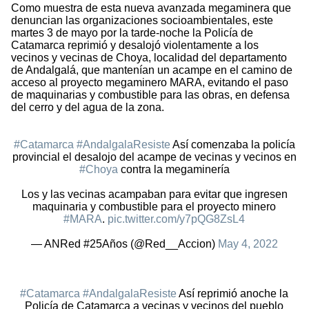
Como muestra de esta nueva avanzada megaminera que
denuncian las organizaciones socioambientales, este
martes 3 de mayo por la tarde-noche la Policía de
Catamarca reprimió y desalojó violentamente a los
vecinos y vecinas de Choya, localidad del departamento
de Andalgalá, que mantenían un acampe en el camino de
acceso al proyecto megaminero MARA, evitando el paso
de maquinarias y combustible para las obras, en defensa
del cerro y del agua de la zona.
#Catamarca
#AndalgalaResiste
Así comenzaba la policía
provincial el desalojo del acampe de vecinas y vecinos en
#Choya
contra la megaminería
Los y las vecinas acampaban para evitar que ingresen
maquinaria y combustible para el proyecto minero
#MARA
.
pic.twitter.com/y7pQG8ZsL4
— ANRed #25Años (@Red__Accion)
May 4, 2022
#Catamarca
#AndalgalaResiste
Así reprimió anoche la
Policía de Catamarca a vecinas y vecinos del pueblo