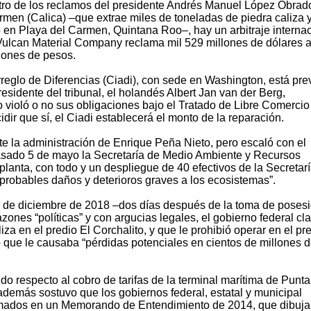
o de los reclamos del presidente Andrés Manuel López Obrad
armen (Calica) –que extrae miles de toneladas de piedra caliza 
 en Playa del Carmen, Quintana Roo–, hay un arbitraje interna
 Vulcan Material Company reclama mil 529 millones de dólares a
lones de pesos.
rreglo de Diferencias (Ciadi), con sede en Washington, está pre
esidente del tribunal, el holandés Albert Jan van der Berg,
 violó o no sus obligaciones bajo el Tratado de Libre Comercio
ir que sí, el Ciadi establecerá el monto de la reparación.
nte la administración de Enrique Peña Nieto, pero escaló con el
asado 5 de mayo la Secretaría de Medio Ambiente y Recursos
planta, con todo y un despliegue de 40 efectivos de la Secretar
 probables daños y deterioros graves a los ecosistemas”.
3 de diciembre de 2018 –dos días después de la toma de poses
ones “políticas” y con argucias legales, el gobierno federal cl
za en el predio El Corchalito, y que le prohibió operar en el pr
o que le causaba “pérdidas potenciales en cientos de millones 
do respecto al cobro de tarifas de la terminal marítima de Punta
demás sostuvo que los gobiernos federal, estatal y municipal
mados en un Memorando de Entendimiento de 2014, que dibuj