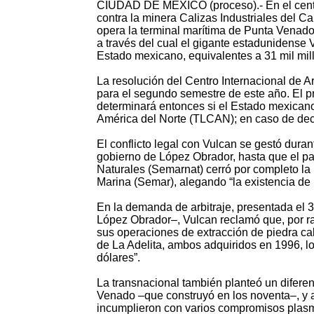
CIUDAD DE MÉXICO (proceso).- En el centr
contra la minera Calizas Industriales del C
opera la terminal marítima de Punta Venado
a través del cual el gigante estadunidense
Estado mexicano, equivalentes a 31 mil mil
La resolución del Centro Internacional de A
para el segundo semestre de este año. El pr
determinará entonces si el Estado mexicano
América del Norte (TLCAN); en caso de decid
El conflicto legal con Vulcan se gestó dura
gobierno de López Obrador, hasta que el p
Naturales (Semarnat) cerró por completo la 
Marina (Semar), alegando “la existencia de
En la demanda de arbitraje, presentada el 
López Obrador–, Vulcan reclamó que, por raz
sus operaciones de extracción de piedra cali
de La Adelita, ambos adquiridos en 1996, l
dólares”.
La transnacional también planteó un diferen
Venado –que construyó en los noventa–, y a
incumplieron con varios compromisos plas