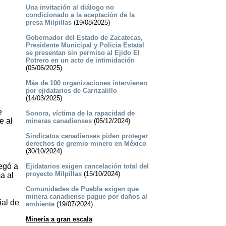
Una invitación al diálogo no
condicionado a la aceptación de la
presa Milpillas
(19/08/2025)
Gobernador del Estado de Zacatecas,
Presidente Municipal y Policía Estatal
se presentan sin permiso al Ejido El
Potrero en un acto de intimidación
(05/06/2025)
Más de 100 organizaciones intervienen
por ejidatarios de Carrizalillo
(14/03/2025)
e
Sonora, víctima de la rapacidad de
e al
mineras canadienses
(05/12/2024)
Sindicatos canadienses piden proteger
derechos de gremio minero en México
(30/10/2024)
legó a
Ejidatarios exigen cancelación total del
proyecto Milpillas
(15/10/2024)
a al
Comunidades de Puebla exigen que
minera canadiense pague por daños al
ial de
ambiente
(19/07/2024)
Minería a gran escala