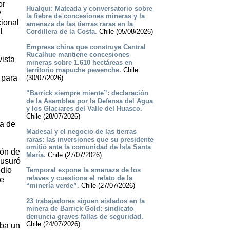
or
Hualqui: Mateada y conversatorio sobre
y
la fiebre de concesiones mineras y la
cional
amenaza de las tierras raras en la
l
Cordillera de la Costa.
Chile (05/08/2026)
Empresa china que construye Central
Rucalhue mantiene concesiones
vista
mineras sobre 1.610 hectáreas en
territorio mapuche pewenche.
Chile
 para
(30/07/2026)
“Barrick siempre miente”: declaración
de la Asamblea por la Defensa del Agua
y los Glaciares del Valle del Huasco.
Chile (28/07/2026)
ía de
Madesal y el negocio de las tierras
raras: las inversiones que su presidente
omitió ante la comunidad de Isla Santa
ión de
María.
Chile (27/07/2026)
ausuró
edio
Temporal expone la amenaza de los
relaves y cuestiona el relato de la
de
“minería verde”.
Chile (27/07/2026)
23 trabajadores siguen aislados en la
minera de Barrick Gold: sindicato
denuncia graves fallas de seguridad.
Chile (24/07/2026)
aba un