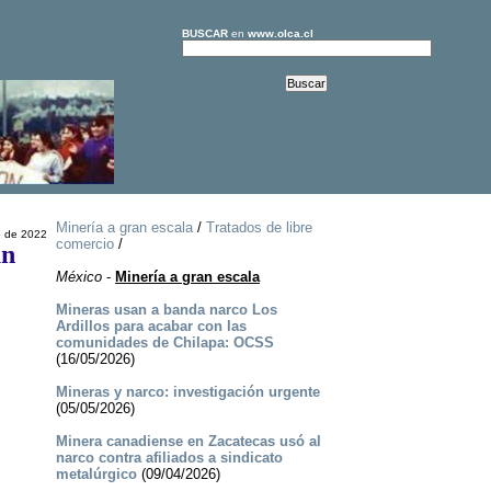
BUSCAR
en
www.olca.cl
Minería a gran escala
/
Tratados de libre
 de 2022
comercio
/
un
México
-
Minería a gran escala
Mineras usan a banda narco Los
Ardillos para acabar con las
comunidades de Chilapa: OCSS
(16/05/2026)
Mineras y narco: investigación urgente
(05/05/2026)
Minera canadiense en Zacatecas usó al
narco contra afiliados a sindicato
metalúrgico
(09/04/2026)