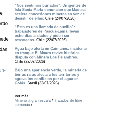
“Nos sentimos burlados”: Dirigentes de
Isla Santa María denuncian que Madesal
te
acelera concesiones mineras en vez de
desistir de ellas.
Chile (24/07/2026)
erdo
“Esto es una llamada de auxilio”:
trabajadores de Pascua-Lama llevan
ocho días aislados y piden ser
puede
rescatados.
Chile (22/07/2026)
Agua bajo alerta en Caimanes: incidente
idas
en tranque El Mauro revive histórica
disputa con Minera Los Pelambres.
Chile (22/07/2026)
un-
Bajo una apariencia verde, la minería de
tierras raras afecta a los territorios y
agrava los conflictos por el agua en
Goiás.
Brasil (22/07/2026)
Ver más:
Minería a gran escala
/
Tratados de libre
comercio
/