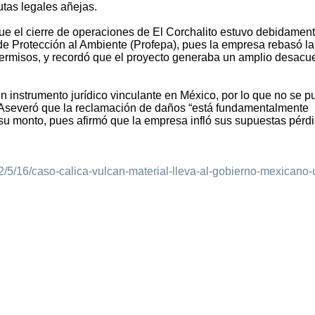
utas legales añejas.
que el cierre de operaciones de El Corchalito estuvo debidamen
e Protección al Ambiente (Profepa), pues la empresa rebasó la
permisos, y recordó que el proyecto generaba un amplio desacu
instrumento jurídico vinculante en México, por lo que no se 
. Aseveró que la reclamación de daños “está fundamentalmente
su monto, pues afirmó que la empresa infló sus supuestas pérd
/5/16/caso-calica-vulcan-material-lleva-al-gobierno-mexicano-