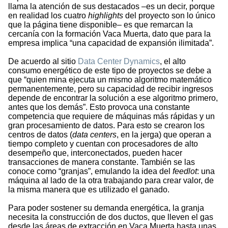
llama la atención de sus destacados –es un decir, porque
en realidad los cuatro
highlights
del proyecto son lo único
que la página tiene disponible– es que remarcan la
cercanía con la formación Vaca Muerta, dato que para la
empresa implica “una capacidad de expansión ilimitada”.
De acuerdo al sitio
Data Center Dynamics
, el alto
consumo energético de este tipo de proyectos se debe a
que “quien mina ejecuta un mismo algoritmo matemático
permanentemente, pero su capacidad de recibir ingresos
depende de encontrar la solución a ese algoritmo primero,
antes que los demás”. Esto provoca una constante
competencia que requiere de máquinas más rápidas y un
gran procesamiento de datos. Para esto se crearon los
centros de datos (
data centers
, en la jerga) que operan a
tiempo completo y cuentan con procesadores de alto
desempeño que, interconectados, pueden hacer
transacciones de manera constante. También se las
conoce como “granjas”, emulando la idea del
feedlot
: una
máquina al lado de la otra trabajando para crear valor, de
la misma manera que es utilizado el ganado.
Para poder sostener su demanda energética, la granja
necesita la construcción de dos ductos, que lleven el gas
desde las áreas de extracción en Vaca Muerta hasta unas