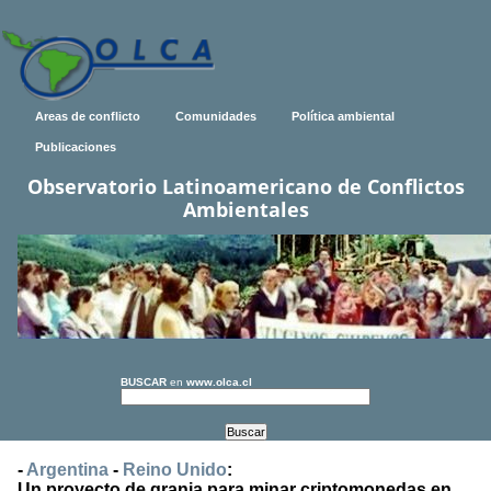
Areas de conflicto
Comunidades
Política ambiental
Publicaciones
Observatorio Latinoamericano de Conflictos
Ambientales
BUSCAR
en
www.olca.cl
-
Argentina
-
Reino Unido
:
Un proyecto de granja para minar criptomonedas en