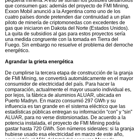
pequeña minería. A eso se suman los posibles desarrollos
que consumen gas: además del proyecto de FMI Mining,
Exxon Mobil anunció a la Argentina como uno de los
cuatro países donde pretenden dar continuidad a un plan
piloto de minería de criptomonedas con excedentes de
gas que iniciaron en Dakota del Norte (Estados Unidos).
La quita de subsidios al gas para estos proyectos sería
una medida congruente con la tomada en Tierra del
Fuego. Sin embargo no resuelve el problema del derroche
energético.
Agrandar la grieta energética
De cumplirse la tercera etapa de construcción de la granja
de FMI Mining, se convertirá automáticamente en el mayor
consumidor de electricidad del país. Para hacer la
comparación, actualmente el mayor usuario individual es,
por lejos, la fábrica de aluminios ALUAR, ubicada en
Puerto Madryn. En marzo consumió 297 GWh y su
influencia es tan grande en el sistema eléctrico que las
estadísticas públicas entregan su información “con” y “sin”
ALUAR, para no verse distorsionadas. De acuerdo a la
potencia instalada, el proyecto de FMI Mining podría
gastar hasta 720 GWh. Son números siderales: si la granja
hubiese usado esa electricidad en marzo de este año,