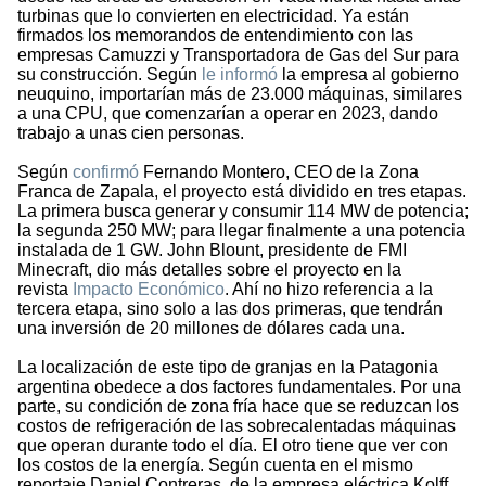
turbinas que lo convierten en electricidad. Ya están
firmados los memorandos de entendimiento con las
empresas Camuzzi y Transportadora de Gas del Sur para
su construcción. Según
le informó
la empresa al gobierno
neuquino, importarían más de 23.000 máquinas, similares
a una CPU, que comenzarían a operar en 2023, dando
trabajo a unas cien personas.
Según
confirmó
Fernando Montero, CEO de la Zona
Franca de Zapala, el proyecto está dividido en tres etapas.
La primera busca generar y consumir 114 MW de potencia;
la segunda 250 MW; para llegar finalmente a una potencia
instalada de 1 GW. John Blount, presidente de FMI
Minecraft, dio más detalles sobre el proyecto en la
revista
Impacto Económico
. Ahí no hizo referencia a la
tercera etapa, sino solo a las dos primeras, que tendrán
una inversión de 20 millones de dólares cada una.
La localización de este tipo de granjas en la Patagonia
argentina obedece a dos factores fundamentales. Por una
parte, su condición de zona fría hace que se reduzcan los
costos de refrigeración de las sobrecalentadas máquinas
que operan durante todo el día. El otro tiene que ver con
los costos de la energía. Según cuenta en el mismo
reportaje Daniel Contreras, de la empresa eléctrica Kolff,