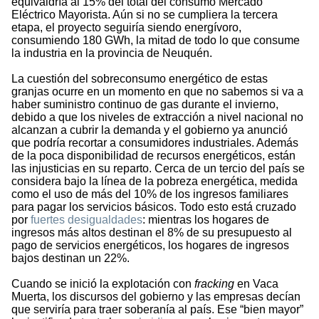
equivaldría al 15% del total del consumo Mercado
Eléctrico Mayorista. Aún si no se cumpliera la tercera
etapa, el proyecto seguiría siendo energívoro,
consumiendo 180 GWh, la mitad de todo lo que consume
la industria en la provincia de Neuquén.
La cuestión del sobreconsumo energético de estas
granjas ocurre en un momento en que no sabemos si va a
haber suministro continuo de gas durante el invierno,
debido a que los niveles de extracción a nivel nacional no
alcanzan a cubrir la demanda y el gobierno ya anunció
que podría recortar a consumidores industriales. Además
de la poca disponibilidad de recursos energéticos, están
las injusticias en su reparto. Cerca de un tercio del país se
considera bajo la línea de la pobreza energética, medida
como el uso de más del 10% de los ingresos familiares
para pagar los servicios básicos. Todo esto está cruzado
por
fuertes desigualdades
: mientras los hogares de
ingresos más altos destinan el 8% de su presupuesto al
pago de servicios energéticos, los hogares de ingresos
bajos destinan un 22%.
Cuando se inició la explotación con
fracking
en Vaca
Muerta, los discursos del gobierno y las empresas decían
que serviría para traer soberanía al país. Ese “bien mayor”