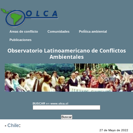
Areas de conflicto
Comunidades
Política ambiental
Publicaciones
Observatorio Latinoamericano de Conflictos
Ambientales
BUSCAR
en
www.olca.cl
-
Chile
:
27 de Mayo de 2022