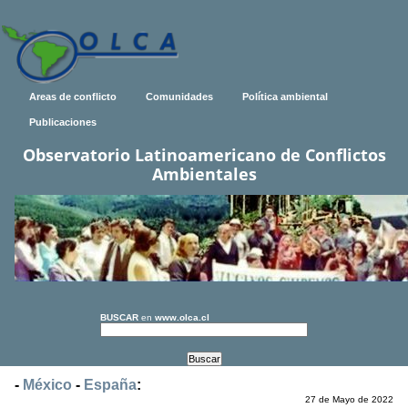
Areas de conflicto
Comunidades
Política ambiental
Publicaciones
Observatorio Latinoamericano de Conflictos
Ambientales
BUSCAR
en
www.olca.cl
-
México
-
España
:
27 de Mayo de 2022