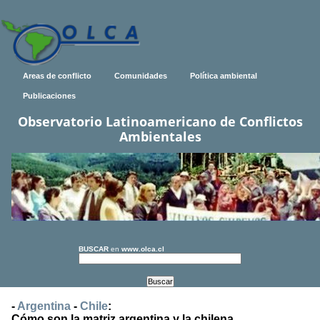
Areas de conflicto
Comunidades
Política ambiental
Publicaciones
Observatorio Latinoamericano de Conflictos
Ambientales
BUSCAR
en
www.olca.cl
-
Argentina
-
Chile
:
Cómo son la matriz argentina y la chilena