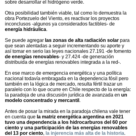
sobre desarrollar el hidrógeno verde.
Otra posibilidad también viable, tal como lo demuestra la
obra Portezuelo del Viento, es reactivar los proyectos
inconclusos -algunos ya considerados factibles- de
energía hidráulica
.
Se puede agregar
las zonas de alta radiación solar
para
que sean alentadas a seguir incrementando su aporte y
así tomar en serio las leyes nacionales 27.191 -de fomento
de energías renovables
- y 27.424 -de generación
distribuida de energías renovables integrada a la red-.
En ese marco de emergencia energética y una política
nacional todavía embragada en la dependencia fósil pero
también en la lógica de mercado, resulta fértil trazar un
paralelo con lo que ocurre en Chile respecto de la energía:
la paradoja de una discusión jurídica de avanzada en
un
modelo concentrado y mercantil
.
Antes de posar la mirada en la paradoja chilena vale tener
en cuenta que
la matriz energética argentina en 2021
tuvo una dependencia a los hidrocarburos del 60 por
ciento y una participación de las energías renovables
del 13 por ciento
,
la injerencia más alta de la historia
.