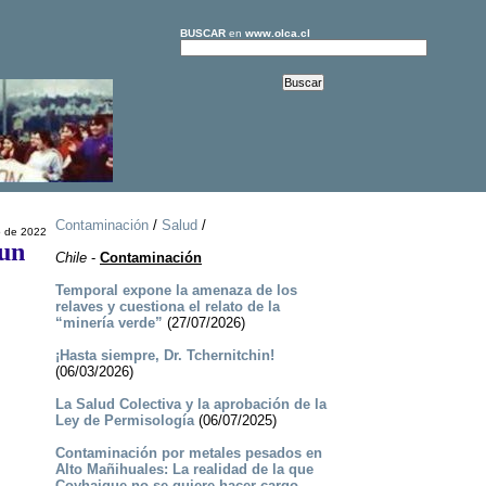
BUSCAR
en
www.olca.cl
Contaminación
/
Salud
/
o de 2022
 un
Chile
-
Contaminación
Temporal expone la amenaza de los
relaves y cuestiona el relato de la
“minería verde”
(27/07/2026)
¡Hasta siempre, Dr. Tchernitchin!
(06/03/2026)
La Salud Colectiva y la aprobación de la
Ley de Permisología
(06/07/2025)
Contaminación por metales pesados en
Alto Mañihuales: La realidad de la que
Coyhaique no se quiere hacer cargo