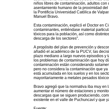
niños libres de contaminación, adultos con 
asentamiento humano de la proximidad del c
la Pontificia Universidad Católica de Valpar
Manuel Bravo.
Esta contaminación, explicó el Doctor en C
contaminantes, entiéndase material partic
tóxicos para la población, así como distint
descarga de los sectores”.
A propósito del plan de prevención y descon
añadió el académico de la PUCV, las decisi
plazo mediano a largo nuevos episodios y 
los problemas de contaminación que hoy día
contaminación están considerando solament
pero no considera la contaminación que ya 
está acumulada en los suelos y en los sect
mayoritariamente a metales pesados tóxicos
Bravo agregó que la normativa iba muy en la
aumentar el número de estaciones y monitor
descargas que se siguen produciendo, como
existente en el valle de Puchuncaví y que ya
Fuente: