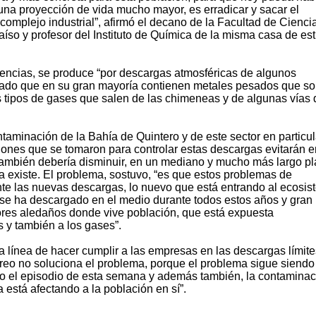
una proyección de vida mucho mayor, es erradicar y sacar el
omplejo industrial”, afirmó el decano de la Facultad de Cienci
aíso y profesor del Instituto de Química de la misma casa de est
iencias, se produce “por descargas atmosféricas de algunos
ulado que en su gran mayoría contienen metales pesados que s
os tipos de gases que salen de las chimeneas y de algunas vías 
taminación de la Bahía de Quintero y de este sector en particul
ones que se tomaron para controlar estas descargas evitarán e
también debería disminuir, en un mediano y mucho más largo pl
 existe. El problema, sostuvo, “es que estos problemas de
e las nuevas descargas, lo nuevo que está entrando al ecosis
se ha descargado en el medio durante todos estos años y gran 
ores aledaños donde vive población, que está expuesta
 y también a los gases”.
 línea de hacer cumplir a las empresas en las descargas límites
eo no soluciona el problema, porque el problema sigue siendo
 el episodio de esta semana y además también, la contaminac
 está afectando a la población en sí”.