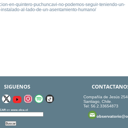
nacion-en-quintero-puchuncavi-no-podemos-seguir-teniendo-un-
as-instalado-al-lado-de-un-asentamiento-humano/
SIGUENOS
CONTACTANO
Compañía de Jesús 254
Santiago, Chile.
Tel: 56.2.33654873
CAR
en
www.olca.cl
observatorio@ol