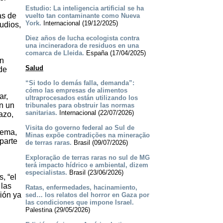
Estudio: La inteligencia artificial se ha
as de
vuelto tan contaminante como Nueva
York.
Internacional (19/12/2025)
udios,
Diez años de lucha ecologista contra
una incineradora de residuos en una
comarca de Lleida.
España (17/04/2025)
on
Salud
de
“Si todo lo demás falla, demanda”:
cómo las empresas de alimentos
ar,
ultraprocesados están utilizando los
n un
tribunales para obstruir las normas
sanitarias.
Internacional (22/07/2026)
azo,
Visita do governo federal ao Sul de
tema,
Minas expõe contradições na mineração
parte
de terras raras.
Brasil (09/07/2026)
Exploração de terras raras no sul de MG
terá impacto hídrico e ambiental, dizem
especialistas.
Brasil (23/06/2026)
, “el
 las
Ratas, enfermedades, hacinamiento,
ión ya
sed… los relatos del horror en Gaza por
las condiciones que impone Israel.
Palestina (29/05/2026)