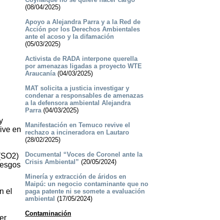
(08/04/2025)
Apoyo a Alejandra Parra y a la Red de
Acción por los Derechos Ambientales
ante el acoso y la difamación
(05/03/2025)
Activista de RADA interpone querella
por amenazas ligadas a proyecto WTE
Araucanía
(04/03/2025)
MAT solicita a justicia investigar y
condenar a responsables de amenazas
a la defensora ambiental Alejandra
Parra
(04/03/2025)
y
Manifestación en Temuco revive el
vive en
rechazo a incineradora en Lautaro
(28/02/2025)
Documental “Voces de Coronel ante la
 (SO2)
Crisis Ambiental”
(20/05/2024)
iesgos
Minería y extracción de áridos en
Maipú: un negocio contaminante que no
n el
paga patente ni se somete a evaluación
ambiental
(17/05/2024)
Contaminación
er