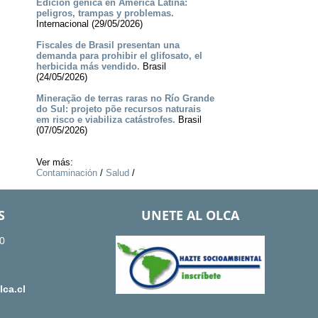
Edición génica en América Latina:
peligros, trampas y problemas.
Internacional (29/05/2026)
Fiscales de Brasil presentan una
demanda para prohibir el glifosato, el
herbicida más vendido.
Brasil
(24/05/2026)
Mineração de terras raras no Río Grande
do Sul: projeto põe recursos naturais
em risco e viabiliza catástrofes.
Brasil
(07/05/2026)
Ver más:
Contaminación
/
Salud
/
S
UNETE AL OLCA
0
ca.cl