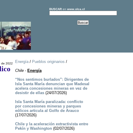
BUSCAR
en
www.olca.cl
Energía
/
Pueblos originarios
/
o de 2022
lico
Chile
-
Energía
“Nos sentimos burlados”: Dirigentes de
Isla Santa María denuncian que Madesal
acelera concesiones mineras en vez de
desistir de ellas
(24/07/2026)
Isla Santa María paralizada: conflicto
por concesiones mineras y parques
eólicos articula al Golfo de Arauco
(17/07/2026)
Chile y la aceleración extractivista entre
Pekín y Washington
(02/07/2026)