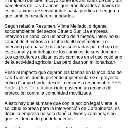
El impacto también recayó sobre los animales de las y los
parceleros de Las Trancas, que eran llevados a través de
estos caminos de servidumbre hasta predios de engorda,
que también resultaron inundados.
Según relató a Resumen, Vilma Mellado, dirigenta
socioambiental del sector Ciruelo Sur, «la empresa
intervino un canal con un ancho de 4 metros, intervino su
caudal de 4 metros a un tubo de 90 centímetros. Lo
intervino para pasar sus líneas soterradas por debajo de
este canal y por debajo de los caminos de servidumbre.
Los agricultores utilizan estos caminos en el uso cotidiano
de la actividad agrícola. Las pérdidas son millonarias.»
Pese al impacto que dejaron las faenas en la localidad de
Las Trancas, donde pretende implementarse el proyecto
eólico Campo Lindo, desde la empresa responsable,
AES
Andes
(
Aes Corporation
) interpusieron un recurso de
protección contra la comunidad movilizada.
A esto hay que sumarle que con la acción legal viene la
solicitud expresa para la intervención de Carabineros, es
decir, la empresa no solo dañó cultivos y caminos, sino
que les demandó por defenderlos.