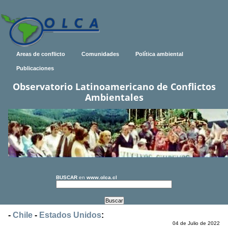
Areas de conflicto
Comunidades
Política ambiental
Publicaciones
Observatorio Latinoamericano de Conflictos
Ambientales
BUSCAR
en
www.olca.cl
-
Chile
-
Estados Unidos
:
04 de Julio de 2022