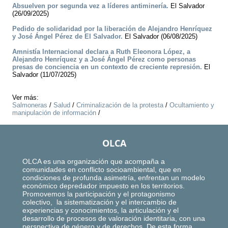
Absuelven por segunda vez a líderes antiminería.
El Salvador
(26/09/2025)
Pedido de solidaridad por la liberación de Alejandro Henríquez
y José Ángel Pérez de El Salvador.
El Salvador (06/08/2025)
Amnistía Internacional declara a Ruth Eleonora López, a
Alejandro Henríquez y a José Ángel Pérez como personas
presas de conciencia en un contexto de creciente represión.
El
Salvador (11/07/2025)
Ver más:
Salmoneras
/
Salud
/
Criminalización de la protesta
/
Ocultamiento y
manipulación de información
/
OLCA
OLCA es una organización que acompaña a
comunidades en conflicto socioambiental, que en
condiciones de profunda asimetría, enfrentan un modelo
económico depredador impuesto en los territorios.
Promovemos la participación y el protagonismo
colectivo, la sistematización y el intercambio de
experiencias y conocimientos, la articulación y el
desarrollo de procesos de valoración identitaria, con una
perspectiva de género y de derechos. De esta forma