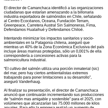
El director de Camanchaca identificó a las organizaciones
ciudadanas que estarían amenazando a la billonaria
industria exportadora de salmónidos en Chile, señalando
al Centro Ecocéanos, Oceana, Fundación Terram,
Greenpeace, Carretera Austral Sin Salmoneras, Fima,
Defendamos Hualaihué y Defendamos Chiloé.
Intentando minimizar los impactos sanitarios y socio-
ambientales en la Patagonia chilena, aseguró que
mientras un 40% de la Zona Económica Exclusiva del país
incluye áreas marinas protegidas, sólo un 0,001% de ella
correspondería a concesiones activas para la
salmonicultura industrial.
“El cultivo del salmón utiliza una porción inmaterial (sic)
del mar, pero hay ciertos ambientalistas extremos
trabajando para poner limitaciones a su desarrollo”,
aseguró Vanderhaug.
Al finalizar su presentación, el director de Camanchaca
anunció que continuarán incrementando sus producciones
de “salmón mas amigable y sostenible” para el 2025, con
volúmenes que alcanzarían las 75.000 millones de kilos
anuales. Para ello la empresa realizó un aumento de