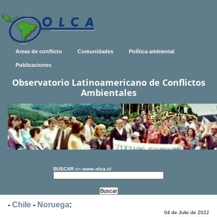
Areas de conflicto
Comunidades
Política ambiental
Publicaciones
Observatorio Latinoamericano de Conflictos
Ambientales
BUSCAR
en
www.olca.cl
-
Chile
-
Noruega
:
04 de Julio de 2022