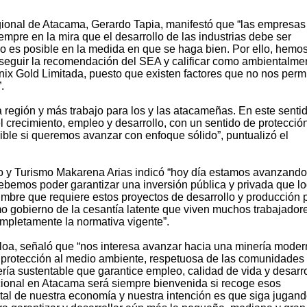
gional de Atacama, Gerardo Tapia, manifestó que “las empresas
mpre en la mira que el desarrollo de las industrias debe ser
do es posible en la medida en que se haga bien. Por ello, hemo
 seguir la recomendación del SEA y calificar como ambientalme
nix Gold Limitada, puesto que existen factores que no nos perm
.
 región y más trabajo para los y las atacameñas. En este sentid
crecimiento, empleo y desarrollo, con un sentido de protección
ible si queremos avanzar con enfoque sólido”, puntualizó el
 y Turismo Makarena Arias indicó “hoy día estamos avanzando
debemos poder garantizar una inversión pública y privada que l
umbre que requiere estos proyectos de desarrollo y producción 
 gobierno de la cesantía latente que viven muchos trabajador
mpletamente la normativa vigente”.
Ulloa, señaló que “nos interesa avanzar hacia una minería mode
 protección al medio ambiente, respetuosa de las comunidades
ería sustentable que garantice empleo, calidad de vida y desarro
cional en Atacama será siempre bienvenida si recoge esos
tal de nuestra economía y nuestra intención es que siga jugan