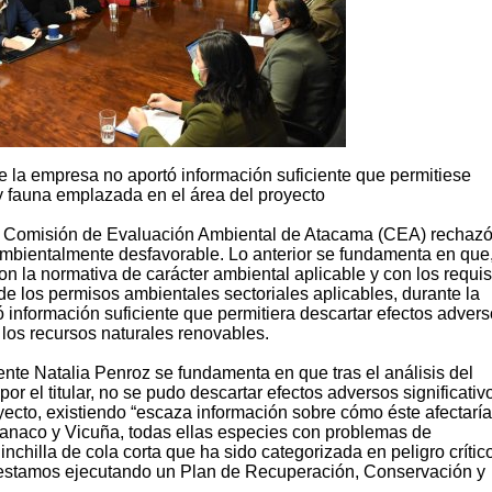
e la empresa no aportó información suficiente que permitiese
a y fauna emplazada en el área del proyecto
 la Comisión de Evaluación Ambiental de Atacama (CEA) rechazó
ambientalmente desfavorable. Lo anterior se fundamenta en que,
n la normativa de carácter ambiental aplicable y con los requis
de los permisos ambientales sectoriales aplicables, durante la
 información suficiente que permitiera descartar efectos adver
e los recursos naturales renovables.
nte Natalia Penroz se fundamenta en que tras el análisis del
or el titular, no se pudo descartar efectos adversos significativ
yecto, existiendo “escaza información sobre cómo éste afectaría
uanaco y Vicuña, todas ellas especies con problemas de
chilla de cola corta que ha sido categorizada en peligro crítico
 estamos ejecutando un Plan de Recuperación, Conservación y