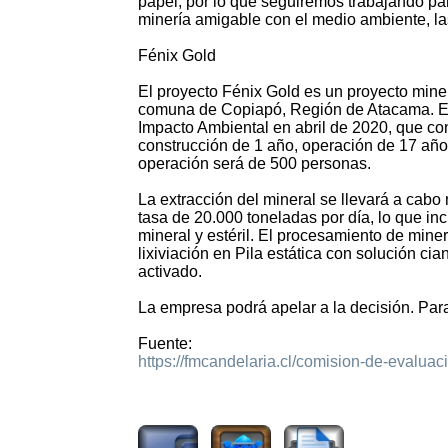
papel, por lo que seguiremos trabajando pa
minería amigable con el medio ambiente, las
Fénix Gold
El proyecto Fénix Gold es un proyecto mine
comuna de Copiapó, Región de Atacama. El
Impacto Ambiental en abril de 2020, que c
construcción de 1 año, operación de 17 año
operación será de 500 personas.
La extracción del mineral se llevará a cabo
tasa de 20.000 toneladas por día, lo que inc
mineral y estéril. El procesamiento de mine
lixiviación en Pila estática con solución c
activado.
La empresa podrá apelar a la decisión. Para
Fuente:
https://fmcandelaria.cl/comision-de-evalua
1705