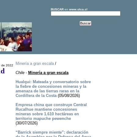
BUSCAR
en
www.olca.cl
Minería a gran escala
/
o de 2022
ld
Chile
-
Minería a gran escala
Hualqui: Mateada y conversatorio sobre
la fiebre de concesiones mineras y la
amenaza de las tierras raras en la
Cordillera de la Costa
(05/08/2026)
Empresa china que construye Central
Rucalhue mantiene concesiones
mineras sobre 1.610 hectáreas en
territorio mapuche pewenche
(30/07/2026)
“Barrick siempre miente”: declaración
de la Asamblea por la Defensa del Agua