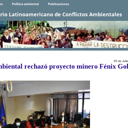
es
Política ambiental
Publicaciones
rio Latinoamericano de Conflictos Ambientales
05 de Juli
biental rechazó proyecto minero Fénix Go