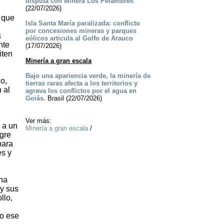
disputa con Minera Los Pelambres
(22/07/2026)
 que
Isla Santa María paralizada: conflicto
por concesiones mineras y parques
s
eólicos articula al Golfo de Arauco
nte
(17/07/2026)
iten
Minería a gran escala
Bajo una apariencia verde, la minería de
o,
tierras raras afecta a los territorios y
 al
agrava los conflictos por el agua en
Goiás.
Brasil (22/07/2026)
Ver más:
 a un
Minería a gran escala
/
ogre
para
es y
rna
 y sus
llo,
do ese