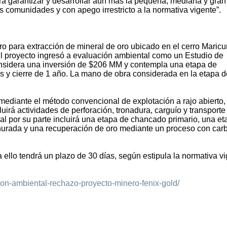
ra garantizar y desarrollar aún más la pequeña, mediana y gran
 comunidades y con apego irrestricto a la normativa vigente”.
ro para extracción de mineral de oro ubicado en el cerro Maric
 proyecto ingresó a evaluación ambiental como un Estudio de
onsidera una inversión de $206 MM y contempla una etapa de
s y cierre de 1 año. La mano de obra considerada en la etapa d
 mediante el método convencional de explotación a rajo abierto,
luirá actividades de perforación, tronadura, carguío y transporte
ral por su parte incluirá una etapa de chancado primario, una e
ianurada y una recuperación de oro mediante un proceso con car
 ello tendrá un plazo de 30 días, según estipula la normativa vi
cion-ambiental-rechazo-proyecto-minero-fenix-gold/