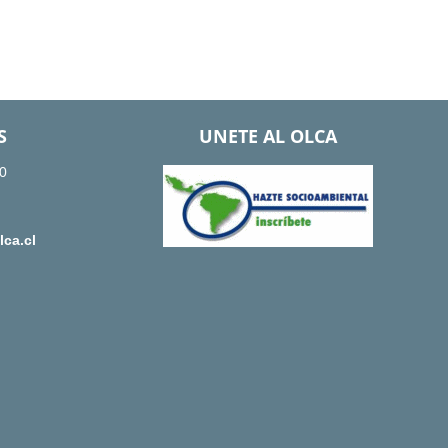
S
UNETE AL OLCA
0
ca.cl