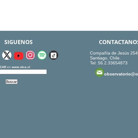
SIGUENOS
CONTACTANO
Compañía de Jesús 254
Santiago, Chile.
Tel: 56.2.33654873
CAR
en
www.olca.cl
observatorio@ol