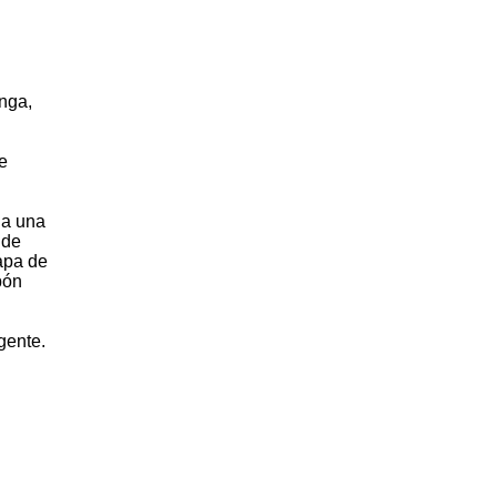
unga,
e
 a una
 de
tapa de
bón
gente.