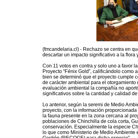
(fmcandelaria.cl) - Rechazo se centra en qu
descartar un impacto significativo a la flor
Con 11 votos en contra y solo uno a favor
Proyecto “Fénix Gold”, calificándolo como 
bien se determinó que el proyecto cumple co
de carácter ambiental para el otorgamiento 
evaluación ambiental la compañía no aportó
significativos sobre la cantidad y calidad d
Lo anterior, según la seremi de Medio Ambie
proyecto, con la información proporcionada p
la fauna presente en la zona cercana al pro
poblaciones de Chinchilla de cola corta, G
conservación. Especialmente la especie Chin
lo que como Ministerio de Medio Ambiente
Gestión (RECOGE) para dicha especie”.