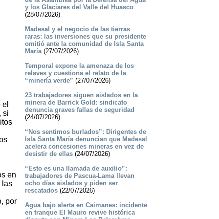
y los Glaciares del Valle del Huasco
(28/07/2026)
Madesal y el negocio de las tierras
raras: las inversiones que su presidente
omitió ante la comunidad de Isla Santa
María
(27/07/2026)
Temporal expone la amenaza de los
relaves y cuestiona el relato de la
“minería verde”
(27/07/2026)
23 trabajadores siguen aislados en la
minera de Barrick Gold: sindicato
 el
denuncia graves fallas de seguridad
 si
(24/07/2026)
itos
“Nos sentimos burlados”: Dirigentes de
sos
Isla Santa María denuncian que Madesal
acelera concesiones mineras en vez de
desistir de ellas
(24/07/2026)
“Esto es una llamada de auxilio”:
os en
trabajadores de Pascua-Lama llevan
 las
ocho días aislados y piden ser
rescatados
(22/07/2026)
, por
Agua bajo alerta en Caimanes: incidente
en tranque El Mauro revive histórica