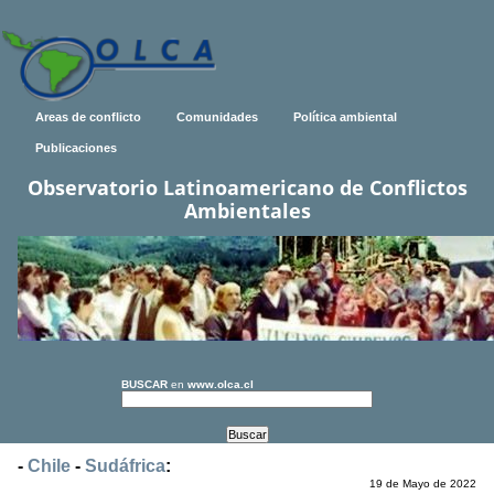
Areas de conflicto
Comunidades
Política ambiental
Publicaciones
Observatorio Latinoamericano de Conflictos
Ambientales
BUSCAR
en
www.olca.cl
-
Chile
-
Sudáfrica
:
19 de Mayo de 2022