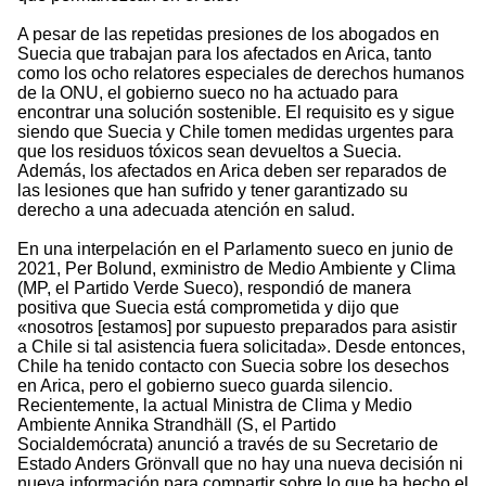
A pesar de las repetidas presiones de los abogados en
Suecia que trabajan para los afectados en Arica, tanto
como los ocho relatores especiales de derechos humanos
de la ONU, el gobierno sueco no ha actuado para
encontrar una solución sostenible. El requisito es y sigue
siendo que Suecia y Chile tomen medidas urgentes para
que los residuos tóxicos sean devueltos a Suecia.
Además, los afectados en Arica deben ser reparados de
las lesiones que han sufrido y tener garantizado su
derecho a una adecuada atención en salud.
En una interpelación en el Parlamento sueco en junio de
2021, Per Bolund, exministro de Medio Ambiente y Clima
(MP, el Partido Verde Sueco), respondió de manera
positiva que Suecia está comprometida y dijo que
«nosotros [estamos] por supuesto preparados para asistir
a Chile si tal asistencia fuera solicitada». Desde entonces,
Chile ha tenido contacto con Suecia sobre los desechos
en Arica, pero el gobierno sueco guarda silencio.
Recientemente, la actual Ministra de Clima y Medio
Ambiente Annika Strandhäll (S, el Partido
Socialdemócrata) anunció a través de su Secretario de
Estado Anders Grönvall que no hay una nueva decisión ni
nueva información para compartir sobre lo que ha hecho el