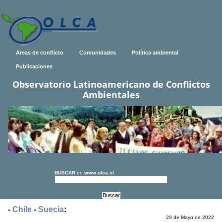
Areas de conflicto
Comunidades
Política ambiental
Publicaciones
Observatorio Latinoamericano de Conflictos
Ambientales
BUSCAR
en
www.olca.cl
-
Chile
-
Suecia
:
29 de Mayo de 2022