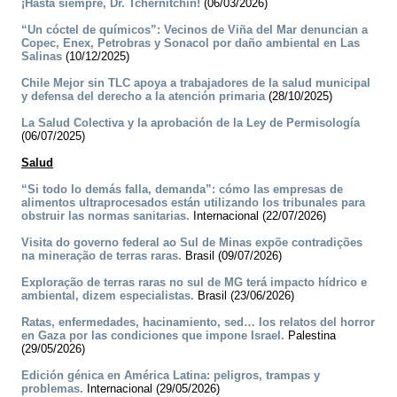
¡Hasta siempre, Dr. Tchernitchin!
(06/03/2026)
“Un cóctel de químicos”: Vecinos de Viña del Mar denuncian a
Copec, Enex, Petrobras y Sonacol por daño ambiental en Las
Salinas
(10/12/2025)
Chile Mejor sin TLC apoya a trabajadores de la salud municipal
y defensa del derecho a la atención primaria
(28/10/2025)
La Salud Colectiva y la aprobación de la Ley de Permisología
(06/07/2025)
Salud
“Si todo lo demás falla, demanda”: cómo las empresas de
alimentos ultraprocesados están utilizando los tribunales para
obstruir las normas sanitarias.
Internacional (22/07/2026)
Visita do governo federal ao Sul de Minas expõe contradições
na mineração de terras raras.
Brasil (09/07/2026)
Exploração de terras raras no sul de MG terá impacto hídrico e
ambiental, dizem especialistas.
Brasil (23/06/2026)
Ratas, enfermedades, hacinamiento, sed… los relatos del horror
en Gaza por las condiciones que impone Israel.
Palestina
(29/05/2026)
Edición génica en América Latina: peligros, trampas y
problemas.
Internacional (29/05/2026)