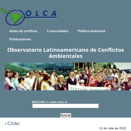
Areas de conflicto
Comunidades
Política ambiental
Publicaciones
Observatorio Latinoamericano de Conflictos
Ambientales
BUSCAR
en
www.olca.cl
-
Chile
:
12 de Julio de 2022