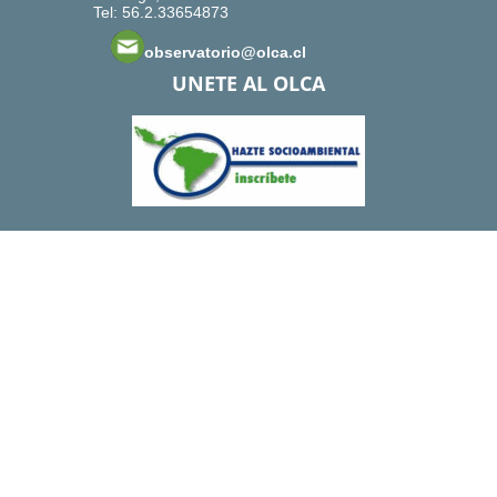
Tel: 56.2.33654873
observatorio@olca.cl
UNETE AL OLCA