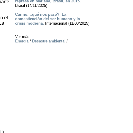
represa en Mariana, Brasil, en 2015.
parte
Brasil (14/11/2025)
Cariño, ¿qué nos pasó?: La
n el
domesticación del ser humano y la
La
crisis moderna.
Internacional (11/08/2025)
Ver más:
Energía
/
Desastre ambiental
/
do