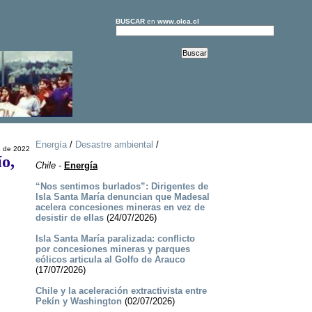
BUSCAR
en
www.olca.cl
Energía
/
Desastre ambiental
/
o de 2022
ío,
Chile
-
Energía
“Nos sentimos burlados”: Dirigentes de
Isla Santa María denuncian que Madesal
acelera concesiones mineras en vez de
desistir de ellas
(24/07/2026)
Isla Santa María paralizada: conflicto
por concesiones mineras y parques
eólicos articula al Golfo de Arauco
(17/07/2026)
Chile y la aceleración extractivista entre
Pekín y Washington
(02/07/2026)