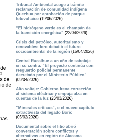
Tribunal Ambiental acoge a trámite
reclamación de comunidad indígena
Quechua por aprobación de parque
fotovoltaico
(19/06/2026)
“El hidrógeno verde es el champán de
la transición energética”
(22/04/2026)
Crisis del petróleo, autoritarismo y
renovables: foro debatió el futuro
socioambiental de la región
(16/04/2026)
Central Rucalhue a un año de sabotaje
en su contra: “El proyecto continúa con
 de
resguardo policial permanente
la
decretado por el Ministerio Público”
os de
(09/04/2026)
io de
Alto voltaje: Gobierno frena corrección
al sistema eléctrico y empuja alza en
cuentas de la luz
(23/03/2026)
“Minerales críticos”, o el nuevo capítulo
extractivista del legado Boric
(05/02/2026)
enas
Documental sobre el litio abrió
conversación sobre conflictos y
alternativas en región de Atacama