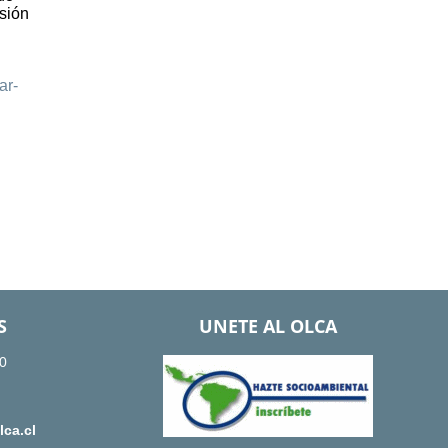
isión
ar-
S
UNETE AL OLCA
0
ca.cl