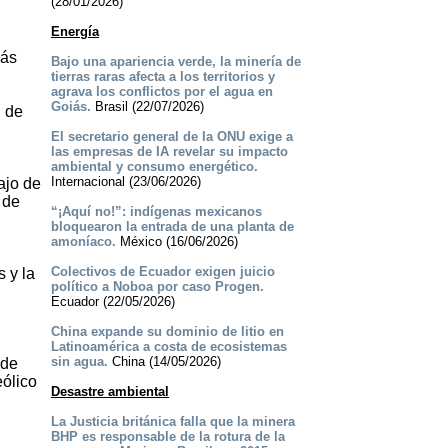
(28/01/2026)
Energía
más
Bajo una apariencia verde, la minería de
tierras raras afecta a los territorios y
agrava los conflictos por el agua en
Goiás.
Brasil (22/07/2026)
l de
El secretario general de la ONU exige a
las empresas de IA revelar su impacto
ambiental y consumo energético.
Internacional (23/06/2026)
ajo de
 de
“¡Aquí no!”: indígenas mexicanos
bloquearon la entrada de una planta de
amoníaco.
México (16/06/2026)
Colectivos de Ecuador exigen juicio
 y la
político a Noboa por caso Progen.
Ecuador (22/05/2026)
China expande su dominio de litio en
Latinoamérica a costa de ecosistemas
sin agua.
China (14/05/2026)
 de
eólico
Desastre ambiental
La Justicia británica falla que la minera
BHP es responsable de la rotura de la