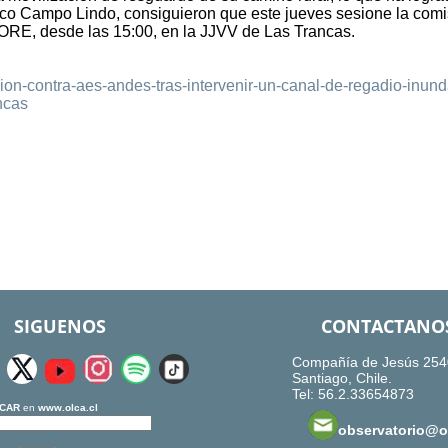
ólico Campo Lindo, consiguieron que este jueves sesione la com
l CORE, desde las 15:00, en la JJVV de Las Trancas.
acion-contra-aes-andes-tras-intervenir-un-canal-de-regadio-inund
ncas
SIGUENOS
CONTACTANO
Compañía de Jesús 254
Santiago, Chile.
Tel: 56.2.33654873
CAR
en
www.olca.cl
observatorio@ol