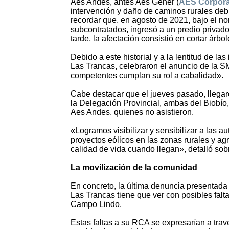
Aes Andes, antes Aes Gener (
AES Corpora
intervención y daño de caminos rurales debi
recordar que, en agosto de 2021, bajo el no
subcontratados, ingresó a un predio privad
tarde, la afectación consistió en cortar árbole
Debido a este historial y a la lentitud de l
Las Trancas, celebraron el anuncio de la 
competentes cumplan su rol a cabalidad».
Cabe destacar que el jueves pasado, llegar
la Delegación Provincial, ambas del Biobío,
Aes Andes, quienes no asistieron.
«Logramos visibilizar y sensibilizar a las a
proyectos eólicos en las zonas rurales y ag
calidad de vida cuando llegan», detalló sob
La movilización de la comunidad
En concreto, la última denuncia presentad
Las Trancas tiene que ver con posibles falt
Campo Lindo.
Estas faltas a su RCA se expresarían a trav