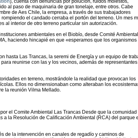
tion
), cuenta con denuncias por polución, ruidos molestos,
do al paso de maquinaria de gran tonelaje, entre otros. Cabe
mbre de Aes Chile, la empresa, a través de sus trabajadores
o rompiendo el candado cerraba el portón del terreno. Un mes 
s al interior de otro terreno particular sin autorización.
as instituciones ambientales en el Biobío, desde Comité Ambienta
SMA, haciendo hincapié en que «esperamos que los organismos
on hasta Las Trancas, la seremi de Energía y un equipo de trab
 para reunirse con las y los vecinos, además de representantes
utoridades en terreno, mostrándole la realidad que provocan los
rícolas. Ellos no dimensionaban como alteraban los ecosistemas
re la reunión Vilma Mellado.
a por el Comite Ambiental Las Trancas Desde que la comunidad
as a la Resolución de Calificación Ambiental (RCA) del parque 
és de la intervención en canales de regadío y caminos de