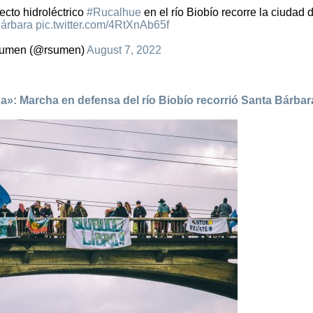
cto hidroléctrico
#Rucalhue
en el río Biobío recorre la ciudad 
árbara
pic.twitter.com/4RtXnAb65f
umen (@rsumen)
August 7, 2022
úa»: Marcha en defensa del río Biobío recorrió Santa Bárbar