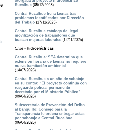
otorgada al proyecto hidroeléctrico
de
Rucalhue
(05/12/2025)
Central Rucalhue frena faenas tras
problemas identificados por Dirección
del Trabajo
(17/11/2025)
Central Rucalhue cataloga de ilegal
movilización de trabajadores que
buscan mejoras laborales
(12/11/2025)
a
Chile
-
Hidroeléctricas
Central Rucalhue: SEA determina que
extensión horaria de faenas no requiere
nueva tramitación ambiental
(14/07/2026)
Central Rucalhue a un año de sabotaje
en su contra: “El proyecto continúa con
resguardo policial permanente
decretado por el Ministerio Público”
(09/04/2026)
Subsecretaría de Prevención del Delito
al banquillo: Consejo para la
Transparencia le ordena entregar actas
por sabotaje a Central Rucalhue
(06/04/2026)