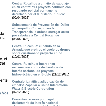
Central Rucalhue a un año de sabotaje
en su contra: “El proyecto continúa con
resguardo policial permanente
decretado por el Ministerio Público”
(09/04/2026)
Subsecretaría de Prevención del Delito
al banquillo: Consejo para la
Transparencia le ordena entregar actas
nde
por sabotaje a Central Rucalhue
anta
(06/04/2026)
Central Rucalhue: el bando de la
Armada que prohíbe el vuelo de drones
sobre cuestionado proyecto chino
(19/01/2026)
o, el
ral
Central Rucalhue: interponen
reclamación contra declaratoria de
interés nacional de proyecto
hidroeléctrico en el Biobío
(21/12/2025)
mente
Contraloría ratifica adjudicación del
embalse Zapallar a China International
Water & Electric Corporation
(09/12/2025)
a Voz
Presentan recurso por ilegal
declaratoria de interés nacional