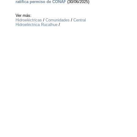
ratifica permiso de CONAF
(30/06/2025)
Ver más:
Hidroeléctricas
/
Comunidades
/
Central
Hidroeléctrica Rucalhue
/