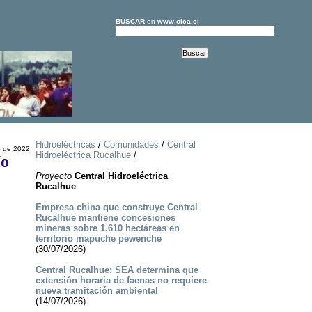
BUSCAR
en
www.olca.cl
Hidroeléctricas
/
Comunidades
/
Central
o de 2022
Hidroeléctrica Rucalhue
/
ío
Proyecto
Central Hidroeléctrica
Rucalhue
:
Empresa china que construye Central
Rucalhue mantiene concesiones
mineras sobre 1.610 hectáreas en
territorio mapuche pewenche
(30/07/2026)
Central Rucalhue: SEA determina que
extensión horaria de faenas no requiere
nueva tramitación ambiental
(14/07/2026)