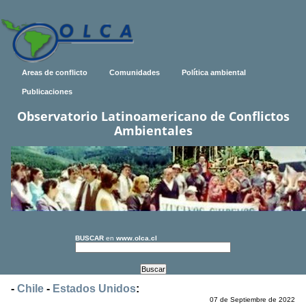
Areas de conflicto
Comunidades
Política ambiental
Publicaciones
Observatorio Latinoamericano de Conflictos
Ambientales
BUSCAR
en
www.olca.cl
-
Chile
-
Estados Unidos
:
07 de Septiembre de 2022