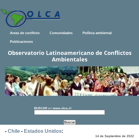
Areas de conflicto
Comunidades
Política ambiental
Publicaciones
Observatorio Latinoamericano de Conflictos
Ambientales
BUSCAR
en
www.olca.cl
-
Chile
-
Estados Unidos
:
14 de Septiembre de 2022