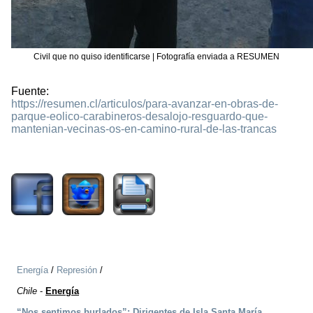
Civil que no quiso identificarse | Fotografía enviada a RESUMEN
Fuente:
https://resumen.cl/articulos/para-avanzar-en-obras-de-
parque-eolico-carabineros-desalojo-resguardo-que-
mantenian-vecinas-os-en-camino-rural-de-las-trancas
1306
Energía
/
Represión
/
Chile
-
Energía
“Nos sentimos burlados”: Dirigentes de Isla Santa María