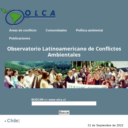
Areas de conflicto
Comunidades
Política ambiental
Publicaciones
Observatorio Latinoamericano de Conflictos
Ambientales
BUSCAR
en
www.olca.cl
-
Chile
:
21 de Septiembre de 2022