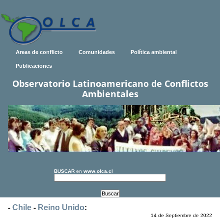
Areas de conflicto
Comunidades
Política ambiental
Publicaciones
Observatorio Latinoamericano de Conflictos
Ambientales
BUSCAR
en
www.olca.cl
-
Chile
-
Reino Unido
:
14 de Septiembre de 2022