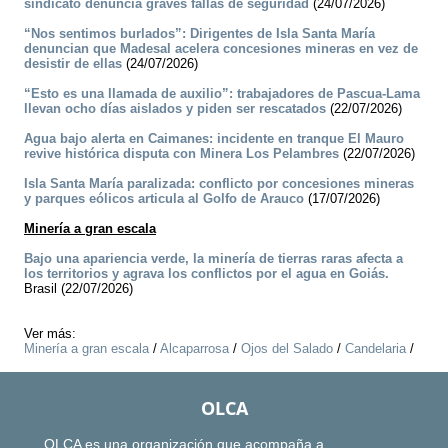
sindicato denuncia graves fallas de seguridad
(24/07/2026)
“Nos sentimos burlados”: Dirigentes de Isla Santa María
denuncian que Madesal acelera concesiones mineras en vez de
desistir de ellas
(24/07/2026)
“Esto es una llamada de auxilio”: trabajadores de Pascua-Lama
llevan ocho días aislados y piden ser rescatados
(22/07/2026)
Agua bajo alerta en Caimanes: incidente en tranque El Mauro
revive histórica disputa con Minera Los Pelambres
(22/07/2026)
Isla Santa María paralizada: conflicto por concesiones mineras
y parques eólicos articula al Golfo de Arauco
(17/07/2026)
Minería a gran escala
Bajo una apariencia verde, la minería de tierras raras afecta a
los territorios y agrava los conflictos por el agua en Goiás.
Brasil (22/07/2026)
Ver más:
Minería a gran escala
/
Alcaparrosa
/
Ojos del Salado
/
Candelaria
/
OLCA
OLCA es una organización que acompaña a