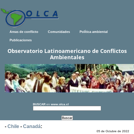
Areas de conflicto
Comunidades
Política ambiental
Publicaciones
Observatorio Latinoamericano de Conflictos
Ambientales
BUSCAR
en
www.olca.cl
-
Chile
-
Canadá
:
05 de Octubre de 2022