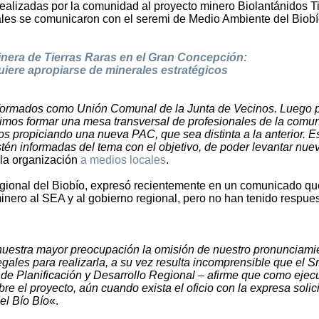
ealizadas por la comunidad al proyecto minero Biolantánidos T
ales se comunicaron con el seremi de Medio Ambiente del Biobí
nera de Tierras Raras en el Gran Concepción:
iere apropiarse de minerales estratégicos
formados como Unión Comunal de la Junta de Vecinos. Luego 
idimos formar una mesa transversal de profesionales de la comu
s propiciando una nueva PAC, que sea distinta a la anterior. E
tén informadas del tema con el objetivo, de poder levantar nue
 la organización
a medios locales
.
regional del Biobío, expresó recientemente en un comunicado q
minero al SEA y al gobierno regional, pero no han tenido respue
nuestra mayor preocupación la omisión de nuestro pronunciami
egales para realizarla, a su vez resulta incomprensible que el Sr
 de Planificación y Desarrollo Regional – afirme que como ejec
e el proyecto, aún cuando exista el oficio con la expresa solic
el Bío Bío
«.