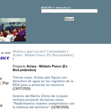
BUSCAR
en
www.olca.cl
Minería a gran escala
/
Comunidades
/
e de 2020
Aclara - Módulo Penco (Ex BioLantánidos)
ance
/
Proyecto
Aclara - Módulo Penco (Ex
BioLantánidos)
:
Tierras raras: Aclara aún figura con
l
derechos de agua en los registros de la
. Por
DGA pese a anunciar su renuncia
(13/07/2026)
Gremio del Barrio Chino de Lirquén
rechaza proyecto de tierras raras:
“Reafirmamos nuestro compromiso con
de
la defensa del territorio”
(11/06/2026)