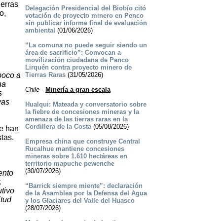
ierras
Delegación Presidencial del Biobío citó
o,
votación de proyecto minero en Penco
sin publicar informe final de evaluación
ambiental
(01/06/2026)
“La comuna no puede seguir siendo un
área de sacrificio”: Convocan a
movilización ciudadana de Penco
Lirquén contra proyecto minero de
poco a
Tierras Raras
(31/05/2026)
na
Chile
-
Minería a gran escala
s
vas
Hualqui: Mateada y conversatorio sobre
la fiebre de concesiones mineras y la
amenaza de las tierras raras en la
Cordillera de la Costa
(05/08/2026)
ue han
stas.
Empresa china que construye Central
Rucalhue mantiene concesiones
mineras sobre 1.610 hectáreas en
territorio mapuche pewenche
(30/07/2026)
ento
.
“Barrick siempre miente”: declaración
utivo
de la Asamblea por la Defensa del Agua
itud
y los Glaciares del Valle del Huasco
(28/07/2026)