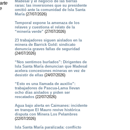
Madesal y el negocio de las tierras
arte
raras: las inversiones que su presidente
e
omitió ante la comunidad de Isla Santa
María
(27/07/2026)
Temporal expone la amenaza de los
relaves y cuestiona el relato de la
“minería verde”
(27/07/2026)
23 trabajadores siguen aislados en la
minera de Barrick Gold: sindicato
denuncia graves fallas de seguridad
(24/07/2026)
“Nos sentimos burlados”: Dirigentes de
Isla Santa María denuncian que Madesal
acelera concesiones mineras en vez de
desistir de ellas
(24/07/2026)
“Esto es una llamada de auxilio”:
trabajadores de Pascua-Lama llevan
ocho días aislados y piden ser
rescatados
(22/07/2026)
Agua bajo alerta en Caimanes: incidente
en tranque El Mauro revive histórica
disputa con Minera Los Pelambres
(22/07/2026)
Isla Santa María paralizada: conflicto