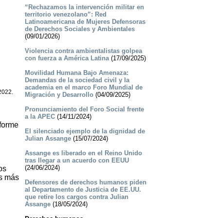
“Rechazamos la intervención militar en
territorio venezolano”: Red
Latinoamericana de Mujeres Defensoras
de Derechos Sociales y Ambientales
(09/01/2026)
Violencia contra ambientalistas golpea
con fuerza a América Latina
(17/09/2025)
Movilidad Humana Bajo Amenaza:
Demandas de la sociedad civil y la
academia en el marco Foro Mundial de
2022.
Migración y Desarrollo
(04/09/2025)
Pronunciamiento del Foro Social frente
a la APEC
(14/11/2024)
nforme
El silenciado ejemplo de la dignidad de
Julian Assange
(15/07/2024)
Assange es liberado en el Reino Unido
tras llegar a un acuerdo con EEUU
(24/06/2024)
os
as más
Defensores de derechos humanos piden
al Departamento de Justicia de EE.UU.
que retire los cargos contra Julian
Assange
(18/05/2024)