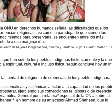
e la ONU en derechos humanos señala las dificultades que los
 creencias religiosas, así como la paradoja de que siendo los
onocimientos para preservarla, se encuentren entre los más
debido a esa marginación.
cuentro de Mujeres Indígenas Voz, Cuerpo y Territorio. Puyo, Ecuador. Marzo 16, 
dad que han sufrido los pueblos indígenas históricamente y la que
 espiritual, cultural e incluso física, según concluye hoy un i
la libertad de religión o de creencias de los pueblo indígenas.
, sistemáticas y sistémicas afectan a la capacidad de los puebl
 prosperar, ejerciendo sus convicciones religiosas o de creenci
 Asamblea General por la relatora* especial de la ONU sobre la
a Ghanea**, en nombre de su antecesor Ahmed Shaheed, que lo