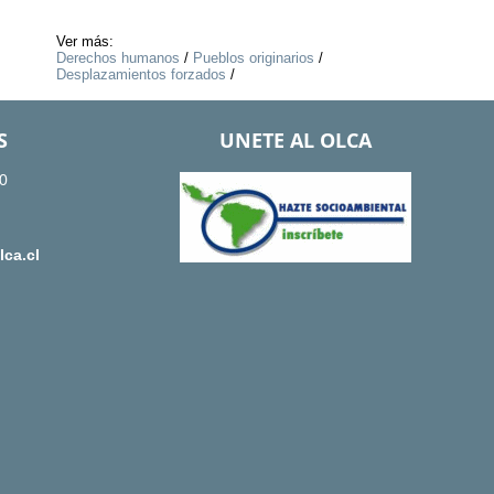
Ver más:
Derechos humanos
/
Pueblos originarios
/
Desplazamientos forzados
/
S
UNETE AL OLCA
0
ca.cl