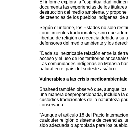
El informe explora la "espiritualidad indíg
documenta las experiencias de los titulare
destrucción del medio ambiente, y propone 
de creencias de los pueblos indígenas, de 
Según el informe, los Estados no solo rest
conocimientos tradicionales, sino que adem
libertad de religión o creencia debido a su 
defensores del medio ambiente y los derech
"Dada su inextricable relación entre la tier
acceso y el uso de los territorios ancestrale
Las comunidades indígenas en Malasia han
natural en el país del sudeste asiático.
Vulnerables a las crisis medioambientale
Shaheed también observó que, aunque los p
una manera desproporcionada, incluida la d
custodios tradicionales de la naturaleza par
conservarla.
"Aunque el artículo 18 del Pacto Internacio
cualquier religión o sistema de creencias, un
sido adecuada o apropiada para los pueblos 