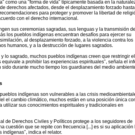
ena" como una "forma de vida" típicamente basada en la naturale
s de derechos afectados, desde el desplazamiento forzado hasta
recomendaciones para proteger y promover la libertad de religi
acuerdo con el derecho internacional.
ringen sus ceremonias sagradas, sus lenguas y la transmisión d
ás los pueblos indígenas encuentran desafíos para ejercer su
asimilación, al desplazamiento forzado, a la violencia contra los
os humanos, y a la destrucción de lugares sagrados.
ra y lo sagrado, muchos pueblos indígenas creen que restringir el
s equivale a prohibir las experiencias espirituales", señala el in
 sido durante mucho tiempo los guardianes del medio ambient
s
ueblos indígenas son vulnerables a las crisis medioambiental
el el cambio climático, muchos están en una posición única c
a utilizar sus conocimientos espirituales y tradicionales en
nal de Derechos Civiles y Políticos protege a los seguidores de
a cuestión que se repite con frecuencia [...] es si su aplicación
indígenas", indica el relator.