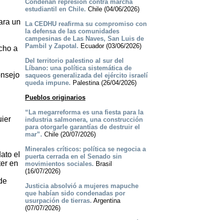
Condenan represión contra marcha
estudiantil en Chile.
Chile (04/06/2026)
ara un
La CEDHU reafirma su compromiso con
la defensa de las comunidades
campesinas de Las Naves, San Luis de
Pambil y Zapotal.
Ecuador (03/06/2026)
cho a
Del territorio palestino al sur del
Líbano: una política sistemática de
onsejo
saqueos generalizada del ejército israelí
queda impune.
Palestina (26/04/2026)
Pueblos originarios
“La megarreforma es una fiesta para la
uier
industria salmonera, una construcción
para otorgarle garantías de destruir el
mar”.
Chile (20/07/2026)
Minerales críticos: política se negocia a
ato el
puerta cerrada en el Senado sin
ter en
movimientos sociales.
Brasil
(16/07/2026)
de
Justicia absolvió a mujeres mapuche
que habían sido condenadas por
usurpación de tierras.
Argentina
(07/07/2026)