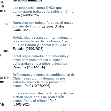
Derechos humanos
za,
 la
Las amenazas contra ONGs que
ón o
denunciaron trabajos forzados en Chile.
Chile (02/08/2026)
Aranceles por trabajo forzoso, el nuevo
e sus
engaño de Trump.
Estados Unidos
(24/07/2026)
Solidaridad y respaldo internacional a
las comunidades de Las Naves, San
Luis de Pambil y Zapotal y la CEDHU.
Ecuador (04/07/2026)
forme.
e
Israel sigue cometiendo genocidio y
otros crímenes atroces al atacar
deliberadamente a niños palestinos.
Palestina (23/06/2026)
Defensoras y defensores ambientales de
es de
Chile llevan a Lima denuncias por
omo
extractivismo y falta de protección
estatal.
Perú (10/06/2026)
Líderes ambientales de América del Sur
alertan sobre crisis de protección
estatal frente al crimen.
Perú
 ha
(04/06/2026)