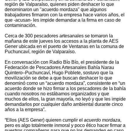
región de Valparaíso, quienes piden deshacer lo que
denominaron un "acuerdo mordaza" que algunos
trabajadores firmaron con la empresa hace varios años, el
que -acusan- les impide demandar a la firma en caso de
contaminación.
Cerca de 300 pescadores artesanales se tomaron la
mañana de este jueves los accesos a la planta de AES
Gener ubicada en el puerto de Ventanas en la comuna de
Puchuncaví, región de Valparaíso.
En conversación con Radio Bío Bío, el presidente de la
Federación de Pescadores Artesanales Bahía Narau
Quintero–Puchuncaví, Hugo Poblete, sostuvo que la
movilización se debe a que buscan deshacer lo que
denominó como un “acuerdo mordaza”, consistente en “un
acuerdo donde se hizo firmar a los pescadores de la bahía
cuando nosotros no estábamos organizados y que
muchos de ellos, la gran mayoría, no leyó y que les impide
demandarlos por cualquier daño ambiental durante cinco
años a la empresa”.
“Ellos (AES Gener) quieren cumplir el
acuerdo mordaza
,
pero es algo totalmente inmoral y poco ético hacer firmar a
nuestros compañeros para que no los demanden en caso