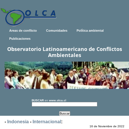
Areas de conflicto
Comunidades
Política ambiental
Publicaciones
Observatorio Latinoamericano de Conflictos
Ambientales
BUSCAR
en
www.olca.cl
-
Indonesia
-
Internacional
:
16 de Noviembre de 2022