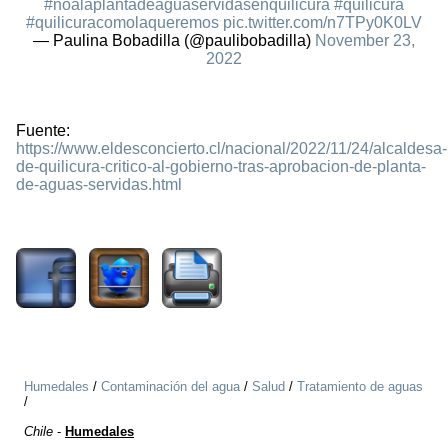
#noalaplantadeaguaservidasenquilicura
#quilicura
#quilicuracomolaqueremos
pic.twitter.com/n7TPy0K0LV
— Paulina Bobadilla (@paulibobadilla)
November 23,
2022
Fuente:
https://www.eldesconcierto.cl/nacional/2022/11/24/alcaldesa-
de-quilicura-critico-al-gobierno-tras-aprobacion-de-planta-
de-aguas-servidas.html
1546
Humedales
/
Contaminación del agua
/
Salud
/
Tratamiento de aguas
/
Chile
-
Humedales