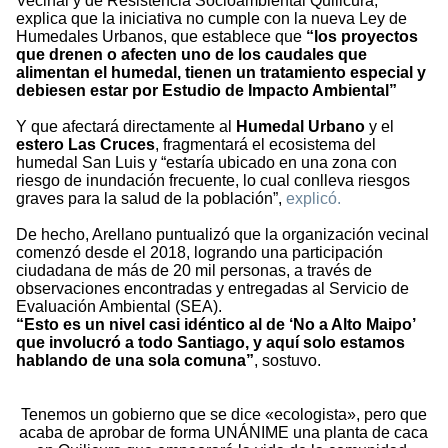
Vecinal y de Resistencia Socioambiental Quilicura,
explica que la iniciativa no cumple con la nueva Ley de
Humedales Urbanos, que establece que
“los proyectos
que drenen o afecten uno de los caudales que
alimentan el humedal, tienen un tratamiento especial y
debiesen estar por Estudio de Impacto Ambiental”
Y que afectará directamente al
Humedal Urbano
y el
estero Las Cruces
, fragmentará el ecosistema del
humedal San Luis y “estaría ubicado en una zona con
riesgo de inundación frecuente, lo cual conlleva riesgos
graves para la salud de la población”,
explicó.
De hecho, Arellano puntualizó que la organización vecinal
comenzó desde el 2018, logrando una participación
ciudadana de más de 20 mil personas, a través de
observaciones encontradas y entregadas al Servicio de
Evaluación Ambiental (SEA).
“Esto es un nivel casi idéntico al de ‘No a Alto Maipo’
que involucró a todo Santiago, y aquí solo estamos
hablando de una sola comuna”
, sostuvo.
Tenemos un gobierno que se dice «ecologista», pero que
acaba de aprobar de forma UNÁNIME una planta de caca