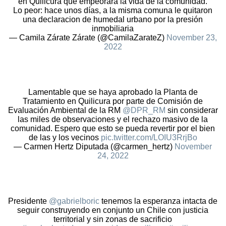
en Quilicura que empeorará la vida de la comunidad.
Lo peor: hace unos días, a la misma comuna le quitaron
una declaracion de humedal urbano por la presión
inmobiliaria
— Camila Zárate Zárate (@CamilaZarateZ)
November 23,
2022
Lamentable que se haya aprobado la Planta de
Tratamiento en Quilicura por parte de Comisión de
Evaluación Ambiental de la RM
@DPR_RM
sin considerar
las miles de observaciones y el rechazo masivo de la
comunidad. Espero que esto se pueda revertir por el bien
de las y los vecinos
pic.twitter.com/LOIU3RrjBo
— Carmen Hertz Diputada (@carmen_hertz)
November
24, 2022
Presidente
@gabrielboric
tenemos la esperanza intacta de
seguir construyendo en conjunto un Chile con justicia
territorial y sin zonas de sacrificio