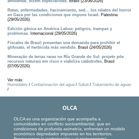
ambiental, dizem especialistas.
Brasil (23/06/2026)
Ratas, enfermedades, hacinamiento, sed… los relatos del horror
en Gaza por las condiciones que impone Israel.
Palestina
(29/05/2026)
Edición génica en América Latina: peligros, trampas y
problemas.
Internacional (29/05/2026)
Fiscales de Brasil presentan una demanda para prohibir el
glifosato, el herbicida más vendido.
Brasil (24/05/2026)
Mineração de terras raras no Río Grande do Sul: projeto põe
recursos naturais em risco e viabiliza catástrofes.
Brasil
(07/05/2026)
Ver más:
Humedales
/
Contaminación del agua
/
Salud
/
Tratamiento de aguas
/
OLCA
OLCA es una organización que acompaña a
comunidades en conflicto socioambiental, que en
condiciones de profunda asimetría, enfrentan un modelo
económico depredador impuesto en los territorios.
Promovemos la participación y el protagonismo