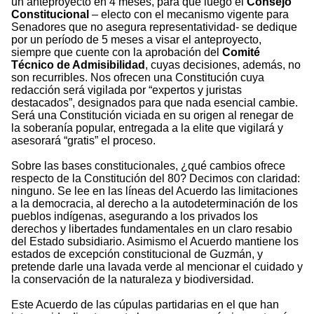
un anteproyecto en 4 meses, para que luego el
Consejo
Constitucional
– electo con el mecanismo vigente para
Senadores que no asegura representatividad- se dedique
por un período de 5 meses a visar el anteproyecto,
siempre que cuente con la aprobación del
Comité
Técnico de Admisibilidad
, cuyas decisiones, además, no
son recurribles. Nos ofrecen una Constitución cuya
redacción será vigilada por “expertos y juristas
destacados”, designados para que nada esencial cambie.
Será una Constitución viciada en su origen al renegar de
la soberanía popular, entregada a la elite que vigilará y
asesorará “gratis” el proceso.
Sobre las bases constitucionales, ¿qué cambios ofrece
respecto de la Constitución del 80? Decimos con claridad:
ninguno. Se lee en las líneas del Acuerdo las limitaciones
a la democracia, al derecho a la autodeterminación de los
pueblos indígenas, asegurando a los privados los
derechos y libertades fundamentales en un claro resabio
del Estado subsidiario. Asimismo el Acuerdo mantiene los
estados de excepción constitucional de Guzmán, y
pretende darle una lavada verde al mencionar el cuidado y
la conservación de la naturaleza y biodiversidad.
Este Acuerdo de las cúpulas partidarias en el que han