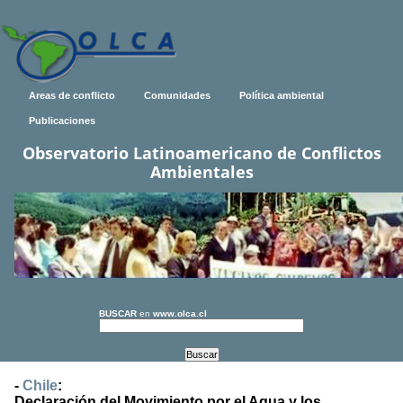
Areas de conflicto
Comunidades
Política ambiental
Publicaciones
Observatorio Latinoamericano de Conflictos
Ambientales
BUSCAR
en
www.olca.cl
-
Chile
:
Declaración del Movimiento por el Agua y los