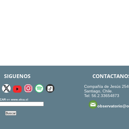
SIGUENOS
CONTACTANO
Compañía de Jesús 254
Santiago, Chile.
Tel: 56.2.33654873
CAR
en
www.olca.cl
observatorio@ol