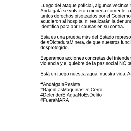
Luego del ataque policial, algunxs vecinxs 
Andalgalá se volvieron moneda corriente, c
tantos derechos pisoteados por el Gobierno 
acudieron al hospital ni realizarán la denun
identifica para abrir causas en su contra.
Esta es una prueba más del Estado repres
de #DictaduraMinera, de que nuestros func
desprotegido.
Esperamos acciones concretas del intenden
violencia y el quiebre de la paz social NO 
Está en juego nuestra agua, nuestra vida. Aq
#AndalgalaResiste
#BajenLasMaquinasDelCerro
#DefenderElAguaNoEsDelito
#FueraMARA