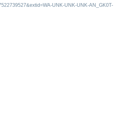
6547522739527&extid=WA-UNK-UNK-UNK-AN_GK0T-