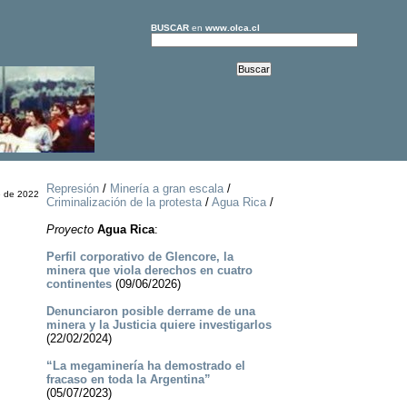
BUSCAR
en
www.olca.cl
Represión
/
Minería a gran escala
/
e de 2022
Criminalización de la protesta
/
Agua Rica
/
Proyecto
Agua Rica
:
Perfil corporativo de Glencore, la
minera que viola derechos en cuatro
continentes
(09/06/2026)
Denunciaron posible derrame de una
minera y la Justicia quiere investigarlos
(22/02/2024)
“La megaminería ha demostrado el
fracaso en toda la Argentina”
(05/07/2023)