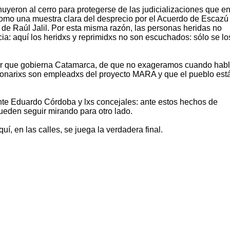
huyeron al cerro para protegerse de las judicializaciones que e
omo una muestra clara del desprecio por el Acuerdo de Escazú
de Raúl Jalil. Por esta misma razón, las personas heridas no
cia: aquí los heridxs y reprimidxs no son escuchados: sólo se lo
or que gobierna Catamarca, de que no exageramos cuando ha
ionarixs son empleadxs del proyecto MARA y que el pueblo est
te Eduardo Córdoba y lxs concejales: ante estos hechos de
pueden seguir mirando para otro lado.
uí, en las calles, se juega la verdadera final.