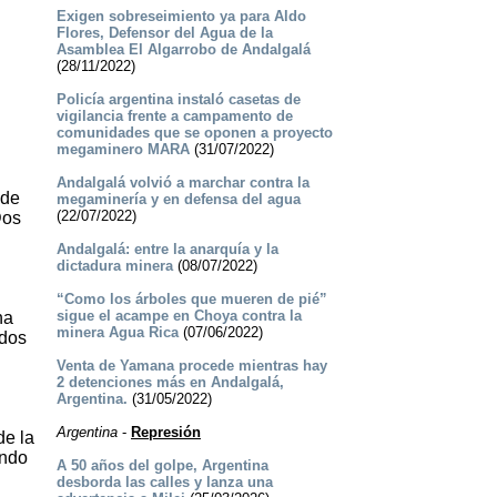
Exigen sobreseimiento ya para Aldo
Flores, Defensor del Agua de la
Asamblea El Algarrobo de Andalgalá
(28/11/2022)
Policía argentina instaló casetas de
vigilancia frente a campamento de
comunidades que se oponen a proyecto
megaminero MARA
(31/07/2022)
Andalgalá volvió a marchar contra la
 de
megaminería y en defensa del agua
(22/07/2022)
Dos
Andalgalá: entre la anarquía y la
dictadura minera
(08/07/2022)
“Como los árboles que mueren de pié”
sigue el acampe en Choya contra la
na
minera Agua Rica
(07/06/2022)
ados
Venta de Yamana procede mientras hay
2 detenciones más en Andalgalá,
Argentina.
(31/05/2022)
Argentina
-
Represión
de la
ando
A 50 años del golpe, Argentina
desborda las calles y lanza una