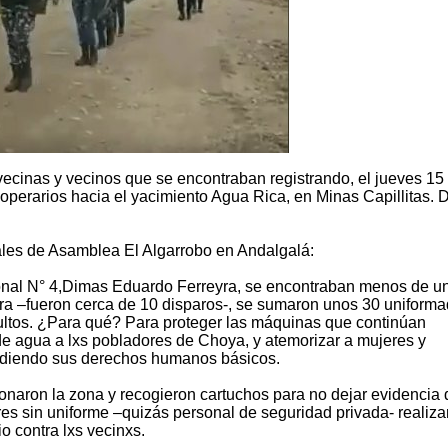
vecinas y vecinos que se encontraban registrando, el jueves 15
operarios hacia el yacimiento Agua Rica, en Minas Capillitas. 
ales de Asamblea El Algarrobo en Andalgalá:
onal N° 4,Dimas Eduardo Ferreyra, se encontraban menos de u
era –fueron cerca de 10 disparos-, se sumaron unos 30 uniform
ltos. ¿Para qué? Para proteger las máquinas que continúan
 de agua a lxs pobladores de Choya, y atemorizar a mujeres y
ndiendo sus derechos humanos básicos.
ionaron la zona y recogieron cartuchos para no dejar evidencia 
es sin uniforme –quizás personal de seguridad privada- realiz
io contra lxs vecinxs.