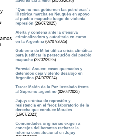
advertencia a Milei
(25/03/2026)
n
“Que no nos gobiernen las petroleras”:
 y
Histórica marcha en Neuquén en apoyo
al pueblo mapuche luego de violenta
s
represión
(26/07/2025)
Alerta y condena ante la ofensiva
criminalizadora y autoritaria en curso
blamos
en la Argentina
(02/07/2025)
á
Gobierno de Milei utiliza crisis climática
para justificar la persecución del pueblo
mapuche
(28/02/2025)
Forestal Arauco: casas quemadas y
detenidos deja violento desalojo en
Argentina
(24/07/2024)
Tercer Malón de la Paz instalado frente
al Supremo argentino
(02/08/2023)
Jujuy: crónica de represión y
resistencia en el feroz laboratorio de la
derecha que conduce Morales
(16/07/2023)
Comunidades originarias exigen a
concejos deliberantes rechazar la
reforma constitucional en Jujuy