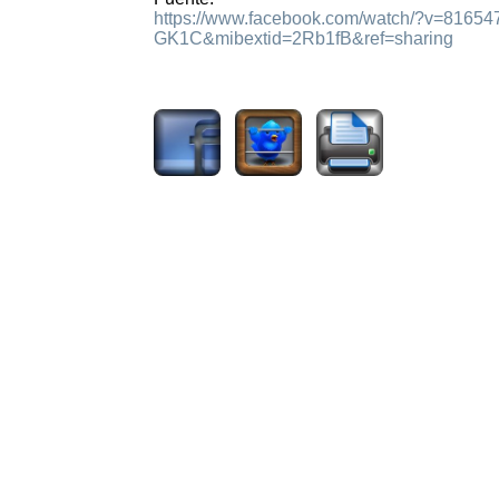
https://www.facebook.com/watch/?v=81
GK1C&mibextid=2Rb1fB&ref=sharing
1447