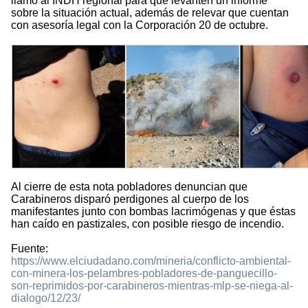
llamó al INDH regional para que levanten un informe
sobre la situación actual, además de relevar que cuentan
con asesoría legal con la Corporación 20 de octubre.
Al cierre de esta nota pobladores denuncian que
Carabineros disparó perdigones al cuerpo de los
manifestantes junto con bombas lacrimógenas y que éstas
han caído en pastizales, con posible riesgo de incendio.
Fuente:
https://www.elciudadano.com/mineria/conflicto-ambiental-
con-minera-los-pelambres-pobladores-de-panguecillo-
son-reprimidos-por-carabineros-mientras-mlp-se-niega-al-
dialogo/12/23/