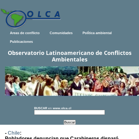
Areas de conflicto
Comunidades
Política ambiental
Publicaciones
Observatorio Latinoamericano de Conflictos
Ambientales
BUSCAR
en
www.olca.cl
-
Chile
:
Pobladores denuncian que Carabineros disparó