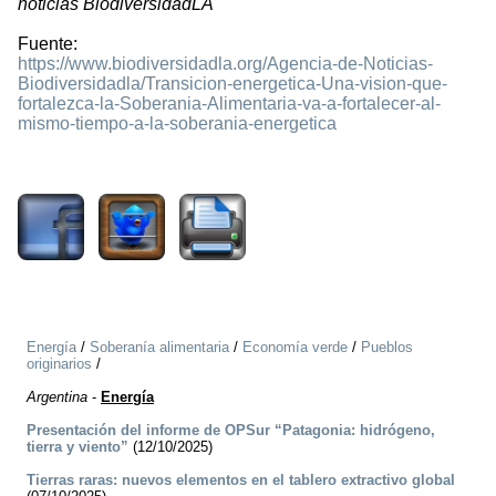
noticias BiodiversidadLA
Fuente:
https://www.biodiversidadla.org/Agencia-de-Noticias-
Biodiversidadla/Transicion-energetica-Una-vision-que-
fortalezca-la-Soberania-Alimentaria-va-a-fortalecer-al-
mismo-tiempo-a-la-soberania-energetica
1176
Energía
/
Soberanía alimentaria
/
Economía verde
/
Pueblos
originarios
/
Argentina
-
Energía
Presentación del informe de OPSur “Patagonia: hidrógeno,
tierra y viento”
(12/10/2025)
Tierras raras: nuevos elementos en el tablero extractivo global