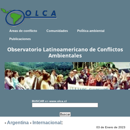
Areas de conflicto
Comunidades
Política ambiental
Publicaciones
Observatorio Latinoamericano de Conflictos
Ambientales
BUSCAR
en
www.olca.cl
-
Argentina
-
Internacional
:
03 de Enero de 2023