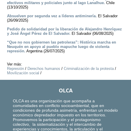
efectivos militares y policiales junto al lago Lanalhue.
Chile
(13/10/2025)
Absuelven por segunda vez a líderes antiminería.
El Salvador
(26/09/2025)
Pedido de solidaridad por la liberación de Alejandro Henríquez
y José Ángel Pérez de El Salvador.
El Salvador (06/08/2025)
“Que no nos gobiernen las petroleras”: Histórica marcha en
Neuquén en apoyo al pueblo mapuche luego de violenta
represión.
Argentina (26/07/2025)
Ver más:
Represión
/
Derechos humanos
/
Criminalización de la protesta
/
Movilización social
/
OLCA
OLCA es una organización que acompaña a
comunidades en conflicto socioambiental, que en
condiciones de profunda asimetría, enfrentan un modelo
económico depredador impuesto en los territorios.
Promovemos la participación y el protagonismo
colectivo, la sistematización y el intercambio de
experiencias y conocimientos, la articulación y el