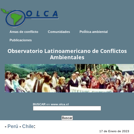
Areas de conflicto
Comunidades
Política ambiental
Publicaciones
Observatorio Latinoamericano de Conflictos
Ambientales
BUSCAR
en
www.olca.cl
-
Perú
-
Chile
:
17 de Enero de 2023