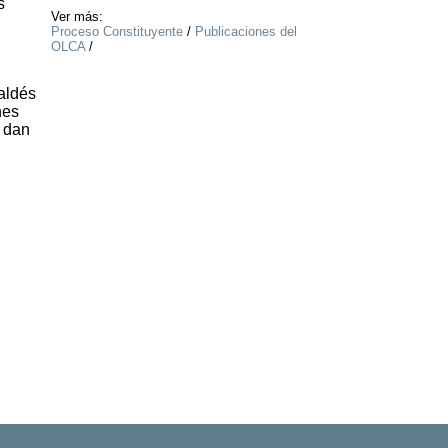
s
Ver más:
Proceso Constituyente
/
Publicaciones del
OLCA
/
aldés
nes
e dan