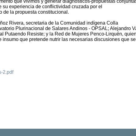
omento que vivimos y generar diagnósticos-propuestas conjunta
e su experiencia de conflictividad cruzada por el
o de la propuesta constitucional.
ñoz Rivera, secretaria de la Comunidad indígena Colla
atorio Plurinacional de Salares Andinos - OPSAL; Alejandro V
tal Putaendo Resiste; y la Red de Mujeres Penco-Lirquén, quie
ste insumo que pretende nutrir las necesarias discusiones que s
s-2.pdf