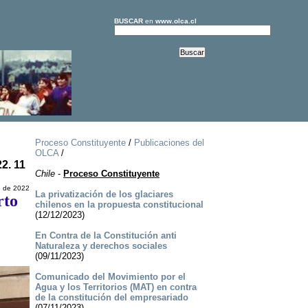
BUSCAR
en
www.olca.cl
Proceso Constituyente
/
Publicaciones del
OLCA
/
2. 11
Chile
-
Proceso Constituyente
e de 2022
La privatización de los glaciares
rto
chilenos en la propuesta constitucional
(12/12/2023)
En Contra de la Constitución anti
Naturaleza y derechos sociales
(09/11/2023)
Comunicado del Movimiento por el
Agua y los Territorios (MAT) en contra
de la constitución del empresariado
(07/11/2023)