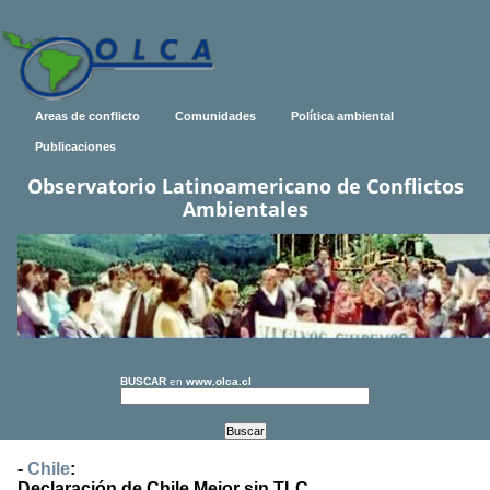
Areas de conflicto
Comunidades
Política ambiental
Publicaciones
Observatorio Latinoamericano de Conflictos
Ambientales
BUSCAR
en
www.olca.cl
-
Chile
:
Declaración de Chile Mejor sin TLC