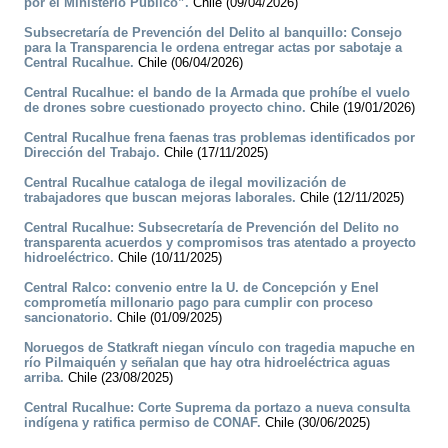
por el Ministerio Público”.
Chile (09/04/2026)
Subsecretaría de Prevención del Delito al banquillo: Consejo
para la Transparencia le ordena entregar actas por sabotaje a
Central Rucalhue.
Chile (06/04/2026)
Central Rucalhue: el bando de la Armada que prohíbe el vuelo
de drones sobre cuestionado proyecto chino.
Chile (19/01/2026)
Central Rucalhue frena faenas tras problemas identificados por
Dirección del Trabajo.
Chile (17/11/2025)
Central Rucalhue cataloga de ilegal movilización de
trabajadores que buscan mejoras laborales.
Chile (12/11/2025)
Central Rucalhue: Subsecretaría de Prevención del Delito no
transparenta acuerdos y compromisos tras atentado a proyecto
hidroeléctrico.
Chile (10/11/2025)
Central Ralco: convenio entre la U. de Concepción y Enel
comprometía millonario pago para cumplir con proceso
sancionatorio.
Chile (01/09/2025)
Noruegos de Statkraft niegan vínculo con tragedia mapuche en
río Pilmaiquén y señalan que hay otra hidroeléctrica aguas
arriba.
Chile (23/08/2025)
Central Rucalhue: Corte Suprema da portazo a nueva consulta
indígena y ratifica permiso de CONAF.
Chile (30/06/2025)