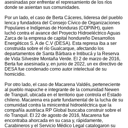
asesinadas por enfrentar el represamiento de los ríos
donde se asientan sus comunidades.
Por un lado, el caso de Berta Cáceres, lideresa del pueblo
lenca y fundadora del Consejo Cívico de Organizaciones
Populares e Indígenas de Honduras (COPINH), quien
luchó contra el avance del Proyecto Hidroeléctrico Aguas
Zarca de la empresa de capital hondureño Desarrollos
Energéticos S. A de C.V (DESA). Esta represa iba a ser
construida sobre el río Gualcarque, afectando los
departamentos de Santa Bárbara e Intibucá y la Reserva
de Vida Silvestre Montaña Verde. El 2 de marzo de 2016,
Berta fue asesinada y, en junio de 2022, un ex directivo de
DESA fue condenado como autor intelectual de su
homicidio.
Por otro lado, el caso de Macarena Valdés, perteneciente
al pueblo mapuche e integrante de la comunidad Newen
de Tranguil, ubicada en el territorio que controla el Estado
chileno. Macarena era parte fundamental de la lucha de su
comunidad contra la minicentral hidroeléctrica que la
compañía austríaca RP Global buscaba construir sobre el
río Tranquil. El 22 de agosto de 2016, Macarena fue
encontraba ahorcada en su casa y, rápidamente,
Carabineros y el Servicio Médico Legal catalogaron su