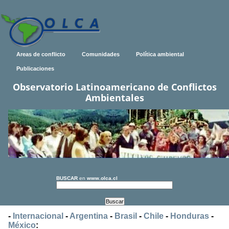
Areas de conflicto
Comunidades
Política ambiental
Publicaciones
Observatorio Latinoamericano de Conflictos
Ambientales
BUSCAR
en
www.olca.cl
-
Internacional
-
Argentina
-
Brasil
-
Chile
-
Honduras
-
México
: