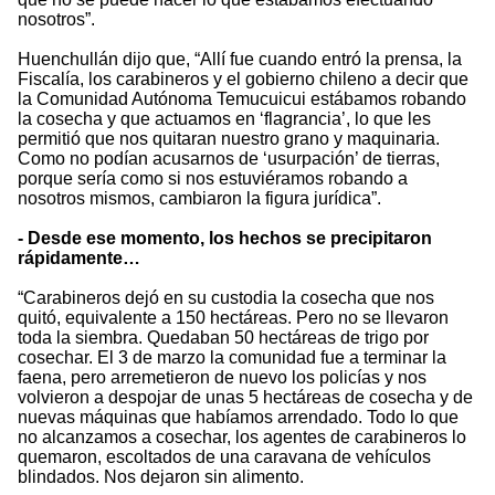
nosotros”.
Huenchullán dijo que, “Allí fue cuando entró la prensa, la
Fiscalía, los carabineros y el gobierno chileno a decir que
la Comunidad Autónoma Temucuicui estábamos robando
la cosecha y que actuamos en ‘flagrancia’, lo que les
permitió que nos quitaran nuestro grano y maquinaria.
Como no podían acusarnos de ‘usurpación’ de tierras,
porque sería como si nos estuviéramos robando a
nosotros mismos, cambiaron la figura jurídica”.
- Desde ese momento, los hechos se precipitaron
rápidamente…
“Carabineros dejó en su custodia la cosecha que nos
quitó, equivalente a 150 hectáreas. Pero no se llevaron
toda la siembra. Quedaban 50 hectáreas de trigo por
cosechar. El 3 de marzo la comunidad fue a terminar la
faena, pero arremetieron de nuevo los policías y nos
volvieron a despojar de unas 5 hectáreas de cosecha y de
nuevas máquinas que habíamos arrendado. Todo lo que
no alcanzamos a cosechar, los agentes de carabineros lo
quemaron, escoltados de una caravana de vehículos
blindados. Nos dejaron sin alimento.