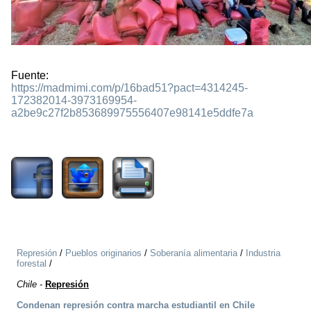
Fuente:
https://madmimi.com/p/16bad51?pact=4314245-
172382014-3973169954-
a2be9c27f2b853689975556407e98141e5ddfe7a
1234
Represión
/
Pueblos originarios
/
Soberanía alimentaria
/
Industria
forestal
/
Chile
-
Represión
Condenan represión contra marcha estudiantil en Chile