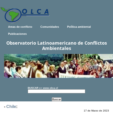
Areas de conflicto
Comunidades
Política ambiental
Publicaciones
Observatorio Latinoamericano de Conflictos
Ambientales
BUSCAR
en
www.olca.cl
-
Chile
:
17 de Marzo de 2023