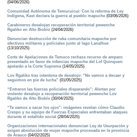
(04/06/2026)
Comunidad Autónoma de Temucuicui: Con la reforma de Ley
Indígena, Kast declara la guerra al pueblo mapuche
(03/06/2026)
Carabineros desalojan recuperación territorial pewenche
Rgaliko en Alto Biobío
(24/04/2026)
Denuncian destrucción de ruka comunitaria mapuche por
efectivos militares y policiales junto al lago Lanalhue
(13/10/2025)
Corte de Apelaciones de Temuco rechaza recurso de amparo
presentado en favor de infancias mapuche del Lof Quinquen:
apelarán a la Corte Suprema
(14/05/2025)
Lov Rgaliko tras intentona de desalojo: “No vamos a decaer y
seguimos en pie de lucha”
(01/05/2025)
“Entraron las fuerzas policiales disparando”: Alertan por
violento desalojo a recuperación territorial pewenche Lov
Rgaliko de Alto Biobío
(30/04/2025)
“Te vamos a sacar los ojos”: imágenes revelan cómo Claudio
Crespo y su equipo de Fuerzas Especiales enfrentaban ataques
durante el estallido social
(28/04/2025)
Organizaciones internacionales denuncian Ley de Usurpación y
exigen absolución de mujer mapuche procesada en la provincia
de Arauco
(04/02/2025)