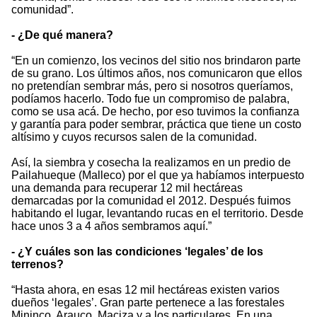
comunidad”.
- ¿De qué manera?
“En un comienzo, los vecinos del sitio nos brindaron parte
de su grano. Los últimos años, nos comunicaron que ellos
no pretendían sembrar más, pero si nosotros queríamos,
podíamos hacerlo. Todo fue un compromiso de palabra,
como se usa acá. De hecho, por eso tuvimos la confianza
y garantía para poder sembrar, práctica que tiene un costo
altísimo y cuyos recursos salen de la comunidad.
Así, la siembra y cosecha la realizamos en un predio de
Pailahueque (Malleco) por el que ya habíamos interpuesto
una demanda para recuperar 12 mil hectáreas
demarcadas por la comunidad el 2012. Después fuimos
habitando el lugar, levantando rucas en el territorio. Desde
hace unos 3 a 4 años sembramos aquí.”
- ¿Y cuáles son las condiciones ‘legales’ de los
terrenos?
“Hasta ahora, en esas 12 mil hectáreas existen varios
dueños ‘legales’. Gran parte pertenece a las forestales
Mininco, Arauco, Maciza y a los particulares. En una