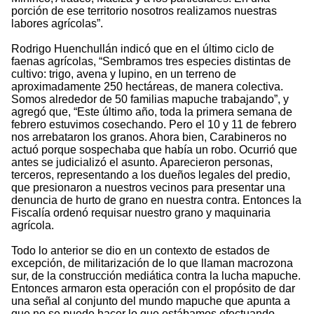
porción de ese territorio nosotros realizamos nuestras
labores agrícolas”.
Rodrigo Huenchullán indicó que en el último ciclo de
faenas agrícolas, “Sembramos tres especies distintas de
cultivo: trigo, avena y lupino, en un terreno de
aproximadamente 250 hectáreas, de manera colectiva.
Somos alrededor de 50 familias mapuche trabajando”, y
agregó que, “Este último año, toda la primera semana de
febrero estuvimos cosechando. Pero el 10 y 11 de febrero
nos arrebataron los granos. Ahora bien, Carabineros no
actuó porque sospechaba que había un robo. Ocurrió que
antes se judicializó el asunto. Aparecieron personas,
terceros, representando a los dueños legales del predio,
que presionaron a nuestros vecinos para presentar una
denuncia de hurto de grano en nuestra contra. Entonces la
Fiscalía ordenó requisar nuestro grano y maquinaria
agrícola.
Todo lo anterior se dio en un contexto de estados de
excepción, de militarización de lo que llaman macrozona
sur, de la construcción mediática contra la lucha mapuche.
Entonces armaron esta operación con el propósito de dar
una señal al conjunto del mundo mapuche que apunta a
que no se puede hacer lo que estábamos efectuando