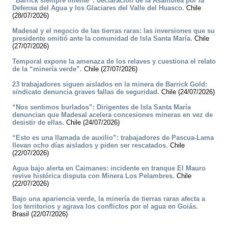
“Barrick siempre miente”: declaración de la Asamblea por la
Defensa del Agua y los Glaciares del Valle del Huasco.
Chile
(28/07/2026)
Madesal y el negocio de las tierras raras: las inversiones que su
presidente omitió ante la comunidad de Isla Santa María.
Chile
(27/07/2026)
Temporal expone la amenaza de los relaves y cuestiona el relato
de la “minería verde”.
Chile (27/07/2026)
23 trabajadores siguen aislados en la minera de Barrick Gold:
sindicato denuncia graves fallas de seguridad.
Chile (24/07/2026)
“Nos sentimos burlados”: Dirigentes de Isla Santa María
denuncian que Madesal acelera concesiones mineras en vez de
desistir de ellas.
Chile (24/07/2026)
“Esto es una llamada de auxilio”: trabajadores de Pascua-Lama
llevan ocho días aislados y piden ser rescatados.
Chile
(22/07/2026)
Agua bajo alerta en Caimanes: incidente en tranque El Mauro
revive histórica disputa con Minera Los Pelambres.
Chile
(22/07/2026)
Bajo una apariencia verde, la minería de tierras raras afecta a
los territorios y agrava los conflictos por el agua en Goiás.
Brasil (22/07/2026)