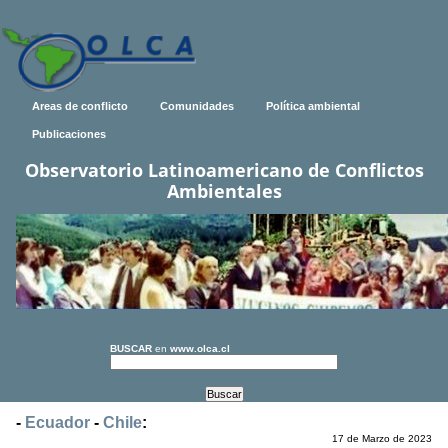
Areas de conflicto
Comunidades
Política ambiental
Publicaciones
Observatorio Latinoamericano de Conflictos
Ambientales
BUSCAR
en
www.olca.cl
-
Ecuador
-
Chile
:
17 de Marzo de 2023