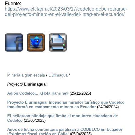
Fuente:
https://www.elclarin.cl/2023/03/17/codelco-debe-retirarse-
del-proyecto-minero-en-el-valle-del-intag-en-el-ecuador/
1700
Minería a gran escala
/
Llurimagua
/
Proyecto
Llurimagua
:
­Adiós Codelco... ¿Hola Hanrine?
(25/11/2025)
Proyecto Llurimagua: Incendian mirador turístico que Codelco
transformó en campamento minero en Ecuador
(24/04/2024)
El peligroso blindaje que limita el monitoreo ciudadano de
Codelco
(23/05/2023)
Años de lucha comunitaria paralizan a CODELCO en Ecuador
¡Exigimos fiscalización en Chile!
(05/04/2023)