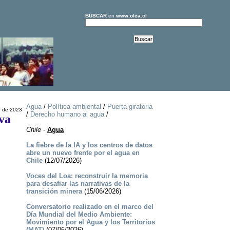
BUSCAR
en
www.olca.cl
Agua
/
Política ambiental
/
Puerta giratoria
o de 2023
/
Derecho humano al agua
/
va
Chile
-
Agua
La fiebre de la IA y los centros de datos
abre un nuevo frente por el agua en
Chile
(12/07/2026)
Voces del Loa: reconstruir la memoria
para desafiar las narrativas de la
transición minera
(15/06/2026)
Conversatorio realizado en el marco del
Día Mundial del Medio Ambiente:
Movimiento por el Agua y los Territorios
(MAT)
(07/06/2026)