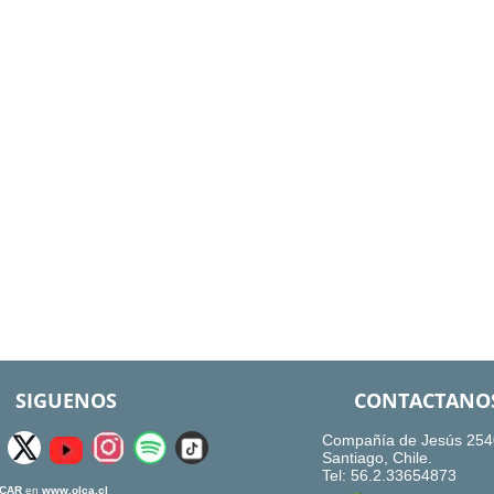
SIGUENOS
CONTACTANO
Compañía de Jesús 254
Santiago, Chile.
Tel: 56.2.33654873
CAR
en
www.olca.cl