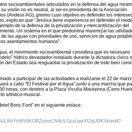
os socioambientales articulados en la defensa del agua mira
 visión no es neutral, al ser ex presidenta de la Asociación
os (Andess AG), gremio cuyo objetivo es defender los interese
smo, explican que “Jessica tiene experiencia en defender el mod
ejemplo de la defensa de la privatización y mercantilización del
miento. Un sistema en el que predomina maximizar las utilidad
 de las aguas con prioridades de uso, servicios de agua potabl
n los asentamientos humanos”.
gua, el movimiento socioambiental considera que es necesario
delo” hídrico devastador instalado durante la dictadura cívico mi
 del Estado sea resguardar la privatización de este bien com
mado a participar de las actividades a realizarse el 22 de marz
vará a cabo “El Festival por el Agua” junto a una marcha que pa
30 horas, con destino a la Plaza Vicuña Mackenna (Cerro Huel
o artístico-musical.
riel Boric Font” en el siguiente enlace:
O6A-oVL8NYHKV6KGBZuIxoCN4ULGcxUpjrXI2qUDKXk/edit?