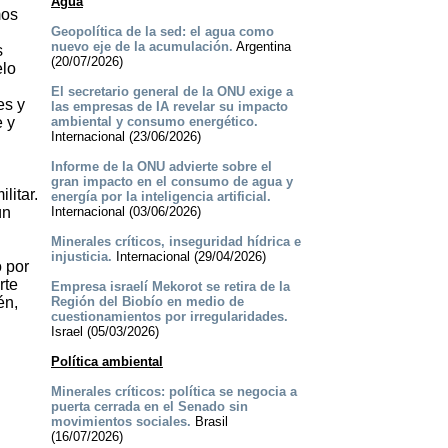
Agua
mos
Geopolítica de la sed: el agua como
nuevo eje de la acumulación.
Argentina
s
(20/07/2026)
elo
El secretario general de la ONU exige a
es y
las empresas de IA revelar su impacto
e y
ambiental y consumo energético.
Internacional (23/06/2026)
Informe de la ONU advierte sobre el
gran impacto en el consumo de agua y
litar.
energía por la inteligencia artificial.
ún
Internacional (03/06/2026)
Minerales críticos, inseguridad hídrica e
injusticia.
Internacional (29/04/2026)
o por
rte
Empresa israelí Mekorot se retira de la
én,
Región del Biobío en medio de
cuestionamientos por irregularidades.
Israel (05/03/2026)
Política ambiental
Minerales críticos: política se negocia a
puerta cerrada en el Senado sin
movimientos sociales.
Brasil
(16/07/2026)