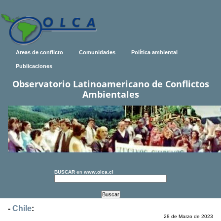
Areas de conflicto
Comunidades
Política ambiental
Publicaciones
Observatorio Latinoamericano de Conflictos
Ambientales
BUSCAR
en
www.olca.cl
-
Chile
:
28 de Marzo de 2023