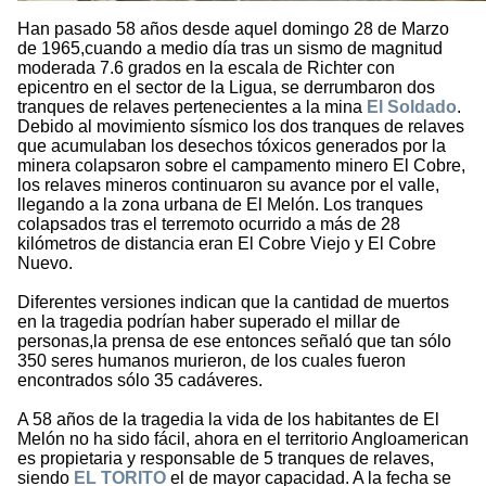
Han pasado 58 años desde aquel domingo 28 de Marzo
de 1965,cuando a medio día tras un sismo de magnitud
moderada 7.6 grados en la escala de Richter con
epicentro en el sector de la Ligua, se derrumbaron dos
tranques de relaves pertenecientes a la mina
El Soldado
.
Debido al movimiento sísmico los dos tranques de relaves
que acumulaban los desechos tóxicos generados por la
minera colapsaron sobre el campamento minero El Cobre,
los relaves mineros continuaron su avance por el valle,
llegando a la zona urbana de El Melón. Los tranques
colapsados tras el terremoto ocurrido a más de 28
kilómetros de distancia eran El Cobre Viejo y El Cobre
Nuevo.
Diferentes versiones indican que la cantidad de muertos
en la tragedia podrían haber superado el millar de
personas,la prensa de ese entonces señaló que tan sólo
350 seres humanos murieron, de los cuales fueron
encontrados sólo 35 cadáveres.
A 58 años de la tragedia la vida de los habitantes de El
Melón no ha sido fácil, ahora en el territorio Angloamerican
es propietaria y responsable de 5 tranques de relaves,
siendo
EL TORITO
el de mayor capacidad. A la fecha se