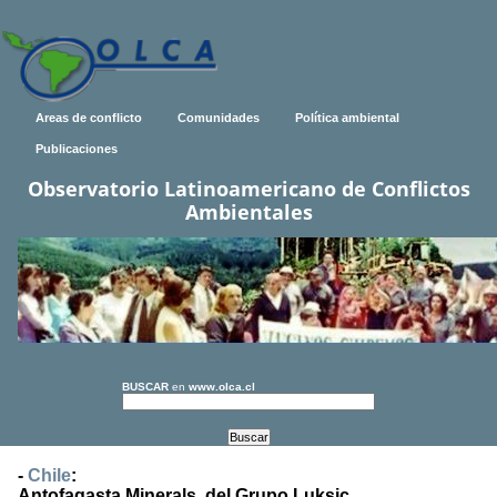
Areas de conflicto
Comunidades
Política ambiental
Publicaciones
Observatorio Latinoamericano de Conflictos
Ambientales
BUSCAR
en
www.olca.cl
-
Chile
:
Antofagasta Minerals, del Grupo Luksic