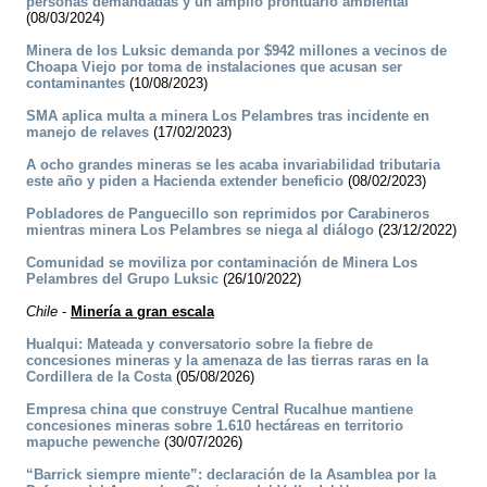
personas demandadas y un amplio prontuario ambiental
(08/03/2024)
Minera de los Luksic demanda por $942 millones a vecinos de
Choapa Viejo por toma de instalaciones que acusan ser
contaminantes
(10/08/2023)
SMA aplica multa a minera Los Pelambres tras incidente en
manejo de relaves
(17/02/2023)
A ocho grandes mineras se les acaba invariabilidad tributaria
este año y piden a Hacienda extender beneficio
(08/02/2023)
Pobladores de Panguecillo son reprimidos por Carabineros
mientras minera Los Pelambres se niega al diálogo
(23/12/2022)
Comunidad se moviliza por contaminación de Minera Los
Pelambres del Grupo Luksic
(26/10/2022)
Chile
-
Minería a gran escala
Hualqui: Mateada y conversatorio sobre la fiebre de
concesiones mineras y la amenaza de las tierras raras en la
Cordillera de la Costa
(05/08/2026)
Empresa china que construye Central Rucalhue mantiene
concesiones mineras sobre 1.610 hectáreas en territorio
mapuche pewenche
(30/07/2026)
“Barrick siempre miente”: declaración de la Asamblea por la