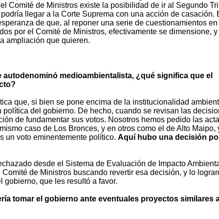
l Comité de Ministros existe la posibilidad de ir al Segundo Tr
podría llegar a la Corte Suprema con una acción de casación. 
 esperanza de que, al reponer una serie de cuestionamientos en 
dos por el Comité de Ministros, efectivamente se dimensione, y
la ampliación que quieren.
e autodenominó medioambientalista, ¿qué significa que el
ecto?
tica que, si bien se pone encima de la institucionalidad ambient
 política del gobierno. De hecho, cuando se revisan las decisi
gación de fundamentar sus votos. Nosotros hemos pedido las acta
 mismo caso de Los Bronces, y en otros como el de Alto Maipo, 
s un voto eminentemente político.
Aquí hubo una decisión pol
rechazado desde el Sistema de Evaluación de Impacto Ambiental
Comité de Ministros buscando revertir esa decisión, y lo logra
 gobierno, que les resultó a favor.
ería tomar el gobierno ante eventuales proyectos similares 