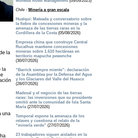
Moneda Asset Management
(05/05/2023)
Chile
-
Minería a gran escala
Hualqui: Mateada y conversatorio sobre
la fiebre de concesiones mineras y la
amenaza de las tierras raras en la
Cordillera de la Costa
(05/08/2026)
Empresa china que construye Central
Rucalhue mantiene concesiones
mineras sobre 1.610 hectáreas en
de la
territorio mapuche pewenche
(30/07/2026)
 la
“Barrick siempre miente”: declaración
de
de la Asamblea por la Defensa del Agua
y los Glaciares del Valle del Huasco
tación
(28/07/2026)
Madesal y el negocio de las tierras
raras: las inversiones que su presidente
omitió ante la comunidad de Isla Santa
María
(27/07/2026)
a una
Temporal expone la amenaza de los
relaves y cuestiona el relato de la
“minería verde”
(27/07/2026)
23 trabajadores siguen aislados en la
cha