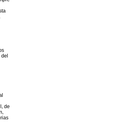
sta
a
os
 del
al
l, de
n,
rias