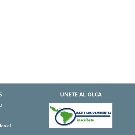
S
UNETE AL OLCA
0
ca.cl