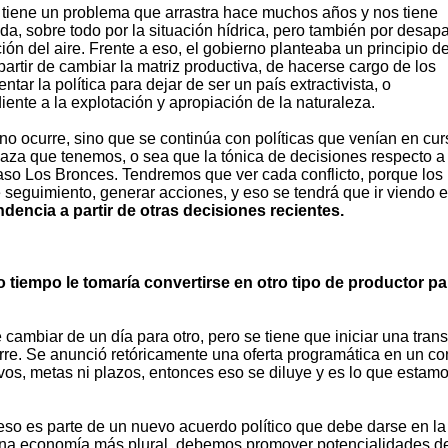
tiene un problema que arrastra hace muchos años y nos tiene
a, sobre todo por la situación hídrica, pero también por desapa
ón del aire. Frente a eso, el gobierno planteaba un principio d
artir de cambiar la matriz productiva, de hacerse cargo de los
ar la política para dejar de ser un país extractivista, o
te a la explotación y apropiación de la naturaleza.
 ocurre, sino que se continúa con políticas que venían en cur
naza que tenemos, o sea que la tónica de decisiones respecto a
aso Los Bronces. Tendremos que ver cada conflicto, porque los
 seguimiento, generar acciones, y eso se tendrá que ir viendo e
dencia a partir de otras decisiones recientes.
to tiempo le tomaría convertirse en otro tipo de productor pa
cambiar de un día para otro, pero se tiene que iniciar una trans
rre. Se anunció retóricamente una oferta programática en un co
vos, metas ni plazos, entonces eso se diluye y es lo que estam
eso es parte de un nuevo acuerdo político que debe darse en la
una economía más plural, debemos promover potencialidades d