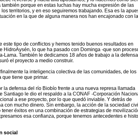
 también porque en estas luchas hay mucha expresión de las
los territorios, y en eso seguiremos trabajando. Esa es la apue
tuación en la que de alguna manera nos han encajonado con l
este tipo de conflictos y hemos tenido buenos resultados en
 de HidroAysén, lo que ha pasado con Dominga -que son proces
ua-Lama. También le dedicamos 18 años de trabajo a la defensa
uró el proyecto a medio construir.
nalmente la inteligencia colectiva de las comunidades, de los
la que tiene que primar.
por la defensa del río Biobío frente a una nueva represa llamada
e Santiago le dio el respaldo a la CONAF -Corporación Nacion
nacional a ese proyecto, por lo que quedó inviable. Y detrás de
con mucho dinero. Sin embargo, la acción de la sociedad civi
 tener éxitos en una combinación de estrategias de movilizació
 expresamos esa confianza, porque tenemos antecedentes e histo
n social