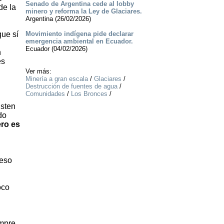
Senado de Argentina cede al lobby
de la
minero y reforma la Ley de Glaciares.
Argentina (26/02/2026)
ue sí
Movimiento indígena pide declarar
emergencia ambiental en Ecuador.
Ecuador (04/02/2026)
n
es
Ver más:
Minería a gran escala
/
Glaciares
/
Destrucción de fuentes de agua
/
Comunidades
/
Los Bronces
/
isten
do
ero es
 eso
oco
empre