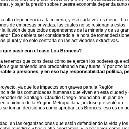
ones, y bajar la presión sobre nuestra economía dependa tanto 
alta dependencia a la minería, y eso cada vez es menor. Lo q
os de empresas privadas, las cuales no se resignan a estos
la ilusión de que todos dependemos de la minería y de su gra
enor. Eso debiera ser considerado a la hora de tomar decision
s plural y no solo centrarla en las actividades extractivas.
 lo que pasó con el caso Los Bronces?
uda tenemos que considerar cómo se ejercen los poderes que ex
co sigue teniendo una predominancia muy fuerte. Y por otro la
able a presiones, y en eso hay responsabilidad política, p
royecto, ya que los impactos son graves para la Región
tencia de las comunidades humanas que viven en esta ciudad y
bernador de Santiago -Claudio Orrego- anunciaba un plan de
ento hídrico de la Región Metropolitana, incluso presentó un
ego se toman decisiones como aprobar Los Bronces, eso es un p
ad, en las organizaciones que están defendiendo la vida y los
n debe revertirse y hacia allá apostamos, y lo hacemos como si