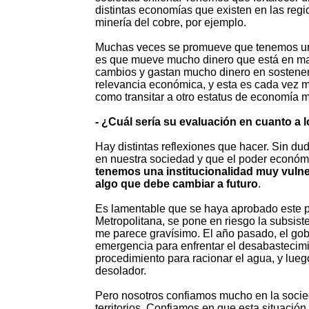
distintas economías que existen en las regi
minería del cobre, por ejemplo.
Muchas veces se promueve que tenemos una 
es que mueve mucho dinero que está en man
cambios y gastan mucho dinero en sostener 
relevancia económica, y esta es cada vez m
como transitar a otro estatus de economía má
- ¿Cuál sería su evaluación en cuanto a
Hay distintas reflexiones que hacer. Sin d
en nuestra sociedad y que el poder económi
tenemos una institucionalidad muy vulner
algo que debe cambiar a futuro
.
Es lamentable que se haya aprobado este p
Metropolitana, se pone en riesgo la subsis
me parece gravísimo. El año pasado, el go
emergencia para enfrentar el desabastecimi
procedimiento para racionar el agua, y lu
desolador.
Pero nosotros confiamos mucho en la socied
territorios. Confiamos en que esta situació