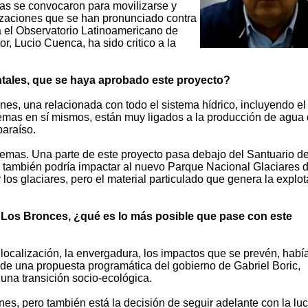
nas se convocaron para movilizarse y
anizaciones que se han pronunciado contra
a el Observatorio Latinoamericano de
r, Lucio Cuenca, ha sido critico a la
ntales, que se haya aprobado este proyecto?
nes, una relacionada con todo el sistema hídrico, incluyendo el
temas en sí mismos, están muy ligados a la producción de agua 
paraíso.
temas. Una parte de este proyecto pasa debajo del Santuario de
n también podría impactar al nuevo Parque Nacional Glaciares 
los glaciares, pero el material particulado que genera la explo
 Los Bronces, ¿qué es lo más posible que pase con este
localización, la envergadura, los impactos que se prevén, habí
 de una propuesta programática del gobierno de Gabriel Boric,
na transición socio-ecológica.
es, pero también está la decisión de seguir adelante con la lu