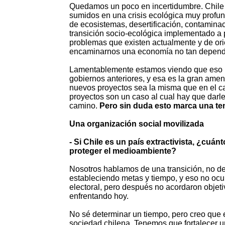
Quedamos un poco en incertidumbre. Chile 
sumidos en una crisis ecológica muy profund
de ecosistemas, desertificación, contaminaci
transición socio-ecológica implementado a p
problemas que existen actualmente y de orient
encaminarnos una economía no tan dependien
Lamentablemente estamos viendo que eso no
gobiernos anteriores, y esa es la gran ame
nuevos proyectos sea la misma que en el c
proyectos son un caso al cual hay que darle
camino.
Pero sin duda esto marca una ten
Una organización social movilizada
- Si Chile es un país extractivista, ¿cuán
proteger el medioambiente?
Nosotros hablamos de una transición, no de 
estableciendo metas y tiempo, y eso no ocu
electoral, pero después no acordaron objeti
enfrentando hoy.
No sé determinar un tiempo, pero creo que 
sociedad chilena. Tenemos que fortalecer 