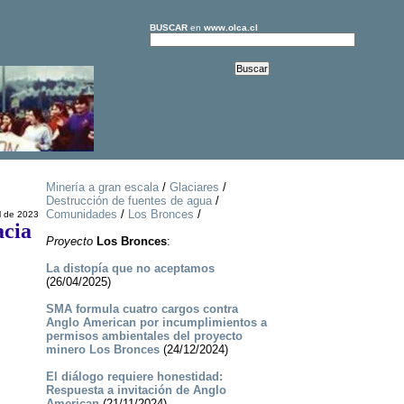
BUSCAR
en
www.olca.cl
Minería a gran escala
/
Glaciares
/
Destrucción de fuentes de agua
/
Comunidades
/
Los Bronces
/
l de 2023
acia
Proyecto
Los Bronces
:
La distopía que no aceptamos
(26/04/2025)
SMA formula cuatro cargos contra
Anglo American por incumplimientos a
permisos ambientales del proyecto
minero Los Bronces
(24/12/2024)
El diálogo requiere honestidad:
Respuesta a invitación de Anglo
American
(21/11/2024)