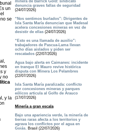
minera de Barrick Gold: sindicato
ibunal
denuncia graves fallas de seguridad
Es un
(24/07/2026)
el
 no se
“Nos sentimos burlados”: Dirigentes de
Isla Santa María denuncian que Madesal
acelera concesiones mineras en vez de
desistir de ellas
(24/07/2026)
“Esto es una llamada de auxilio”:
trabajadores de Pascua-Lama llevan
ocho días aislados y piden ser
rescatados
(22/07/2026)
al,
Agua bajo alerta en Caimanes: incidente
ones
en tranque El Mauro revive histórica
s y
disputa con Minera Los Pelambres
(22/07/2026)
y no
ítica
Isla Santa María paralizada: conflicto
por concesiones mineras y parques
eólicos articula al Golfo de Arauco
, y la
(17/07/2026)
ron
Minería a gran escala
Bajo una apariencia verde, la minería de
a
tierras raras afecta a los territorios y
agrava los conflictos por el agua en
Goiás.
Brasil (22/07/2026)