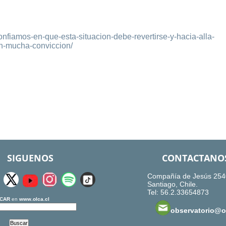
confiamos-en-que-esta-situacion-debe-revertirse-y-hacia-alla-
n-mucha-conviccion/
SIGUENOS
CONTACTANO
Compañía de Jesús 254
Santiago, Chile.
Tel: 56.2.33654873
CAR
en
www.olca.cl
observatorio@ol