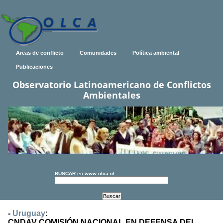
Areas de conflicto
Comunidades
Política ambiental
Publicaciones
Observatorio Latinoamericano de Conflictos
Ambientales
BUSCAR
en
www.olca.cl
-
Uruguay
:
CNDAV COMISIÓN NACIONAL EN DEFENSA DEL