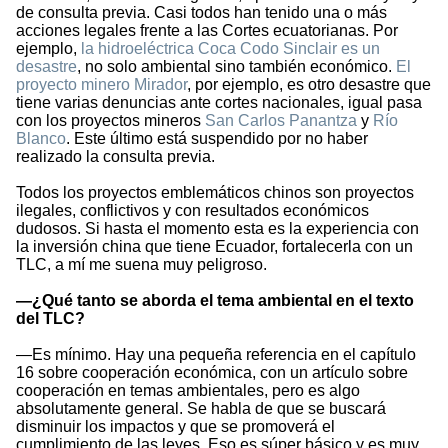
de consulta previa. Casi todos han tenido una o más
acciones legales frente a las Cortes ecuatorianas. Por
ejemplo,
la hidroeléctrica Coca Codo Sinclair es un
desastre
, no solo ambiental sino también económico.
El
proyecto minero Mirador
, por ejemplo, es otro desastre que
tiene varias denuncias ante cortes nacionales, igual pasa
con los proyectos mineros
San Carlos Panantza
y
Río
Blanco
. Este último está suspendido por no haber
realizado la consulta previa.
Todos los proyectos emblemáticos chinos son proyectos
ilegales, conflictivos y con resultados económicos
dudosos. Si hasta el momento esta es la experiencia con
la inversión china que tiene Ecuador, fortalecerla con un
TLC, a mí me suena muy peligroso.
—¿Qué tanto se aborda el tema ambiental en el texto
del TLC?
—Es mínimo. Hay una pequeña referencia en el capítulo
16 sobre cooperación económica, con un artículo sobre
cooperación en temas ambientales, pero es algo
absolutamente general. Se habla de que se buscará
disminuir los impactos y que se promoverá el
cumplimiento de las leyes. Eso es súper básico y es muy