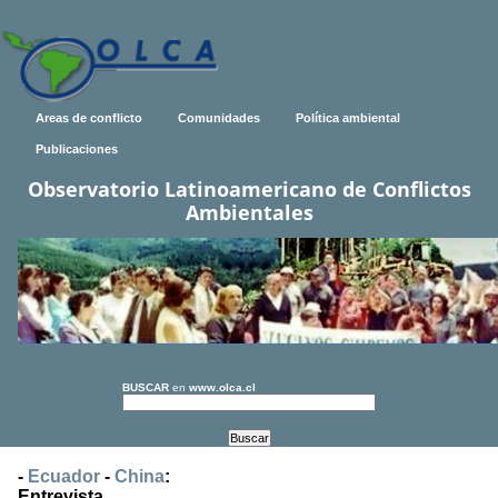
Areas de conflicto
Comunidades
Política ambiental
Publicaciones
Observatorio Latinoamericano de Conflictos
Ambientales
BUSCAR
en
www.olca.cl
-
Ecuador
-
China
:
Entrevista