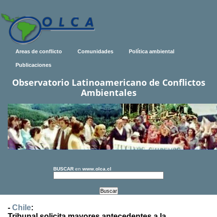
Areas de conflicto
Comunidades
Política ambiental
Publicaciones
Observatorio Latinoamericano de Conflictos
Ambientales
BUSCAR
en
www.olca.cl
-
Chile
:
Tribunal solicita mayores antecedentes a la