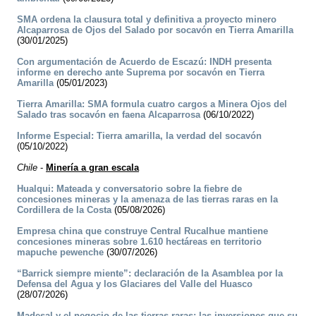
SMA ordena la clausura total y definitiva a proyecto minero
Alcaparrosa de Ojos del Salado por socavón en Tierra Amarilla
(30/01/2025)
Con argumentación de Acuerdo de Escazú: INDH presenta
informe en derecho ante Suprema por socavón en Tierra
Amarilla
(05/01/2023)
Tierra Amarilla: SMA formula cuatro cargos a Minera Ojos del
Salado tras socavón en faena Alcaparrosa
(06/10/2022)
Informe Especial: Tierra amarilla, la verdad del socavón
(05/10/2022)
Chile
-
Minería a gran escala
Hualqui: Mateada y conversatorio sobre la fiebre de
concesiones mineras y la amenaza de las tierras raras en la
Cordillera de la Costa
(05/08/2026)
Empresa china que construye Central Rucalhue mantiene
concesiones mineras sobre 1.610 hectáreas en territorio
mapuche pewenche
(30/07/2026)
“Barrick siempre miente”: declaración de la Asamblea por la
Defensa del Agua y los Glaciares del Valle del Huasco
(28/07/2026)
Madesal y el negocio de las tierras raras: las inversiones que su