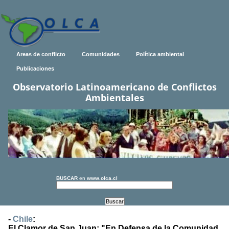
Areas de conflicto
Comunidades
Política ambiental
Publicaciones
Observatorio Latinoamericano de Conflictos
Ambientales
BUSCAR
en
www.olca.cl
-
Chile
:
El Clamor de San Juan: "En Defensa de la Comunidad