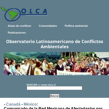
Areas de conflicto
Comunidades
Política ambiental
Publicaciones
Observatorio Latinoamericano de Conflictos
Ambientales
BUSCAR
en
www.olca.cl
-
Canadá
-
México
:
Comunicado de la Red Mexicana de Afectadas/os por