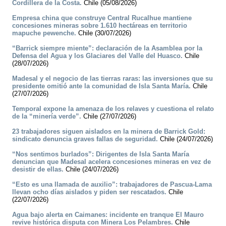
Cordillera de la Costa.
Chile (05/08/2026)
Empresa china que construye Central Rucalhue mantiene
concesiones mineras sobre 1.610 hectáreas en territorio
mapuche pewenche.
Chile (30/07/2026)
“Barrick siempre miente”: declaración de la Asamblea por la
Defensa del Agua y los Glaciares del Valle del Huasco.
Chile
(28/07/2026)
Madesal y el negocio de las tierras raras: las inversiones que su
presidente omitió ante la comunidad de Isla Santa María.
Chile
(27/07/2026)
Temporal expone la amenaza de los relaves y cuestiona el relato
de la “minería verde”.
Chile (27/07/2026)
23 trabajadores siguen aislados en la minera de Barrick Gold:
sindicato denuncia graves fallas de seguridad.
Chile (24/07/2026)
“Nos sentimos burlados”: Dirigentes de Isla Santa María
denuncian que Madesal acelera concesiones mineras en vez de
desistir de ellas.
Chile (24/07/2026)
“Esto es una llamada de auxilio”: trabajadores de Pascua-Lama
llevan ocho días aislados y piden ser rescatados.
Chile
(22/07/2026)
Agua bajo alerta en Caimanes: incidente en tranque El Mauro
revive histórica disputa con Minera Los Pelambres.
Chile