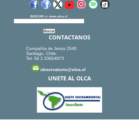
BUSCAR
en
www.olca.cl
CONTACTANOS
Compañía de Jesús 2540
Santiago, Chile.
Tel: 56.2.33654873
observatorio@olca.cl
UNETE AL OLCA