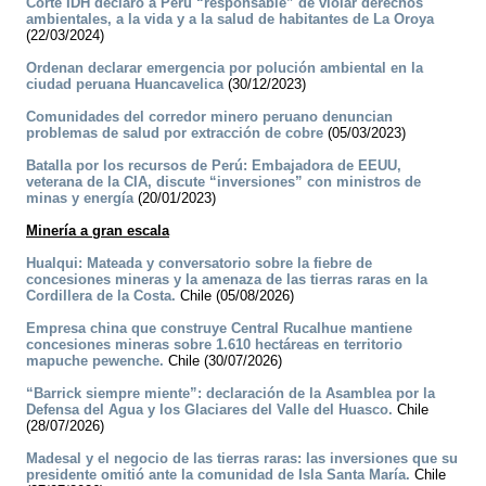
Corte IDH declaró a Perú “responsable” de violar derechos
ambientales, a la vida y a la salud de habitantes de La Oroya
(22/03/2024)
Ordenan declarar emergencia por polución ambiental en la
ciudad peruana Huancavelica
(30/12/2023)
Comunidades del corredor minero peruano denuncian
problemas de salud por extracción de cobre
(05/03/2023)
Batalla por los recursos de Perú: Embajadora de EEUU,
veterana de la CIA, discute “inversiones” con ministros de
minas y energía
(20/01/2023)
Minería a gran escala
Hualqui: Mateada y conversatorio sobre la fiebre de
concesiones mineras y la amenaza de las tierras raras en la
Cordillera de la Costa.
Chile (05/08/2026)
Empresa china que construye Central Rucalhue mantiene
concesiones mineras sobre 1.610 hectáreas en territorio
mapuche pewenche.
Chile (30/07/2026)
“Barrick siempre miente”: declaración de la Asamblea por la
Defensa del Agua y los Glaciares del Valle del Huasco.
Chile
(28/07/2026)
Madesal y el negocio de las tierras raras: las inversiones que su
presidente omitió ante la comunidad de Isla Santa María.
Chile