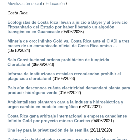
Movilización social
/
Educación
/
Costa Rica
Ecologistas de Costa Rica llevan a juicio a Bayer y al Servicio
Fitosanitario del Estado por haber liberado un algodón
transgénico en Guanacaste
(05/06/2025)
Minería de oro: Infinito Gold vs. Costa Rica ante el CIADI a tres
meses de un comunicado oficial de Costa Rica omiso ...
(16/10/2024)
Sala Constitucional ordena prohibición de fungicida
Clorotalonil
(06/06/2023)
Informe de instituciones estatales recomiendan prohibir el
plaguicida clorotalonil
(31/05/2023)
País aún desconoce cuánta electricidad demandará planta para
producir hidrógeno verde
(01/03/2022)
Ambientalistas plantaron cara a la industria hidroeléctrica y
urgen cambio en modelo energético
(08/10/2021)
Costa Rica gana arbitraje internacional a empresa canadiense
Infinito Gold por proyecto minero Crucitas
(04/06/2021)
Una ley para la privatización de la semilla
(20/11/2020)
Defensoría de Habitantes condena asesinato de líder indígena