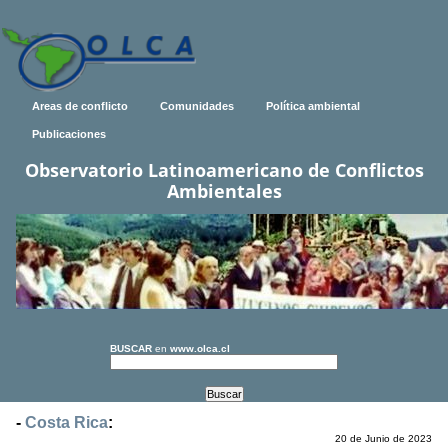
Areas de conflicto
Comunidades
Política ambiental
Publicaciones
Observatorio Latinoamericano de Conflictos
Ambientales
BUSCAR
en
www.olca.cl
-
Costa Rica
:
20 de Junio de 2023