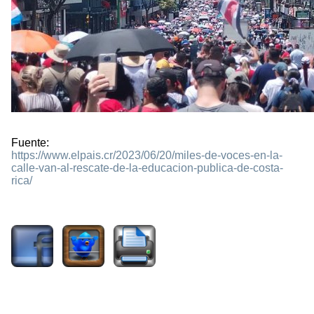
Fuente:
https://www.elpais.cr/2023/06/20/miles-de-voces-en-la-
calle-van-al-rescate-de-la-educacion-publica-de-costa-
rica/
866