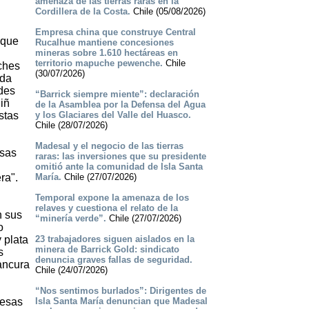
amenaza de las tierras raras en la
Cordillera de la Costa.
Chile (05/08/2026)
Empresa china que construye Central
 que
Rucalhue mantiene concesiones
mineras sobre 1.610 hectáreas en
territorio mapuche pewenche.
Chile
ches
(30/07/2026)
ida
des
“Barrick siempre miente”: declaración
iñ
de la Asamblea por la Defensa del Agua
stas
y los Glaciares del Valle del Huasco.
Chile (28/07/2026)
Madesal y el negocio de las tierras
esas
raras: las inversiones que su presidente
omitió ante la comunidad de Isla Santa
ra".
María.
Chile (27/07/2026)
Temporal expone la amenaza de los
relaves y cuestiona el relato de la
n sus
“minería verde”.
Chile (27/07/2026)
o
 plata
23 trabajadores siguen aislados en la
minera de Barrick Gold: sindicato
s
denuncia graves fallas de seguridad.
ancura
Chile (24/07/2026)
“Nos sentimos burlados”: Dirigentes de
resas
Isla Santa María denuncian que Madesal