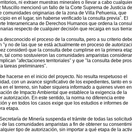
rritorios, ni extraer muestras minerales o llevar a cabo cualquie
ez Muscillo mencionó un fallo de la Corte Suprema de Justicia de
de comunidades originarias de la zona de Villa Pehuenia, que
pio en el lugar, sin haberse verificado la consulta previa". El
Corte Interamericana de Derechos Humanos que ordena la consu
narias respecto de cualquier decisión que recaiga en sus tierra
ía desconocido el proceso de la consulta, pero a su criterio deb
ón "y no de las que se está actualmente en proceso de autorizac
juez consideró que la consulta debe cumplirse en la primera eta
ón, tal como sostuvieron las comunidades amparistas considera
implican "afectaciones territoriales" y que "la consulta debe pro
a tareas preliminares".
be hacerse en el inicio del proyecto. No resulta respetuoso el
idad, con un avance significativo de los expedientes, tanto en s
 en el terreno, sin haber siquiera informado a quienes viven en
aluación de Impacto Ambiental que establece la exigencia de la
r autorización. En este sentido, la norma no diferencia entre
ión y en todos los casos exige que los estudios e informes de
ra etapa.
Secretaría de Minería suspenda el trámite de todas las solicitu
rio de las comunidades amparistas a fin de obtener su consentim
alquier tipo de autorización, sin importar a qué etapa de la acti