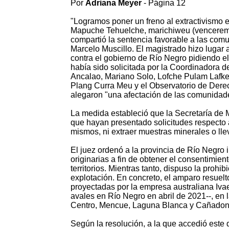
Por
Adriana Meyer
- Página 12
"Logramos poner un freno al extractivismo e
Mapuche Tehuelche, marichiweu (venceremos
compartió la sentencia favorable a las comun
Marcelo Muscillo. El magistrado hizo luga
contra el gobierno de Río Negro pidiendo el
había sido solicitada por la Coordinadora
Ancalao, Mariano Solo, Lofche Pulam Lafk
Plang Curra Meu y el Observatorio de Dere
alegaron "una afectación de las comunidades
La medida estableció que la Secretaría de Mi
que hayan presentado solicitudes respecto a
mismos, ni extraer muestras minerales o lle
El juez ordenó a la provincia de Río Negr
originarias a fin de obtener el consentimien
territorios. Mientras tanto, dispuso la proh
explotación. En concreto, el amparo resuelto
proyectadas por la empresa australiana Iva
avales en Río Negro en abril de 2021--, en
Centro, Mencue, Laguna Blanca y Cañadon
Según la resolución, a la que accedió este d