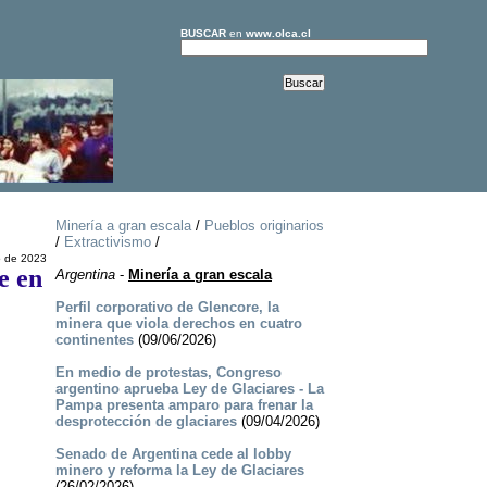
BUSCAR
en
www.olca.cl
Minería a gran escala
/
Pueblos originarios
/
Extractivismo
/
o de 2023
e en
Argentina
-
Minería a gran escala
Perfil corporativo de Glencore, la
minera que viola derechos en cuatro
continentes
(09/06/2026)
En medio de protestas, Congreso
argentino aprueba Ley de Glaciares - La
Pampa presenta amparo para frenar la
desprotección de glaciares
(09/04/2026)
Senado de Argentina cede al lobby
minero y reforma la Ley de Glaciares
(26/02/2026)