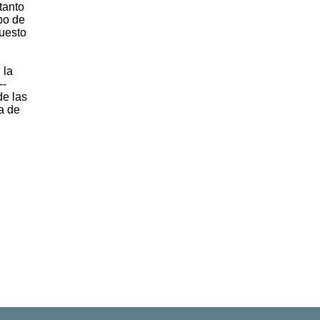
tanto
ipo de
puesto
 la
--
de las
a de