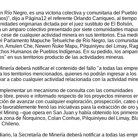
n Río Negro, es una victoria colectiva y comunitaria del Pueblo
)", dijo a Página12 el referente Orlando Carriqueo, al tiempo
idades originarias dictada por el juez sustituto de El Bolsón,
r a un amparo colectivo presentado por siete comunidades mapu
 cese de cualquier actividad minera en sus territorios. Esa med
 del Parlamento Mapuche Tehuelche de Río Negro, las comunida
en, Amulen Che, Newen Ñuke Mapu, Pilquiniyeu del Limay, Rag
chos Humanos de Pueblos Indígenas. En su pedido, los ampari
" en sus territorios producto de las actividades mineras.
nería deberá notificar el contenido del fallo "a todas las empr
 los territorios mencionados, quienes no podrán ingresar a los
var a cabo cualquier actividad relacionada con la actividad mine
o implementar un mecanismo de consulta con las comunidades
to libre, previo e informado respecto de los proyectos mineros e
ibición de avanzar con cualquier exploración, prospección, cateo 
 favorablemente frenó las iniciativas para la extracción de oro y
el Mining --que opera en San Juan y había obtenido los primero
 la zona de Ñorquinco, Colan Conhue, Pilquiniyeu del Limay, Bl
 Chileno.
iario, la Secretaría de Minería deberá notificar a todas las emp