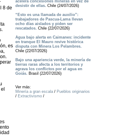
acelera concesiones mineras en vez de
r
desistir de ellas.
Chile (24/07/2026)
l 8 de
“Esto es una llamada de auxilio”:
trabajadores de Pascua-Lama llevan
lta
ocho días aislados y piden ser
rescatados.
Chile (22/07/2026)
s.
Agua bajo alerta en Caimanes: incidente
e
en tranque El Mauro revive histórica
ión, es
disputa con Minera Los Pelambres.
pa,
Chile (22/07/2026)
ron.
Bajo una apariencia verde, la minería de
sperar
tierras raras afecta a los territorios y
agrava los conflictos por el agua en
Goiás.
Brasil (22/07/2026)
u
Ver más:
 el
Minería a gran escala
/
Pueblos originarios
/
Extractivismo
/
des
iento
vidad