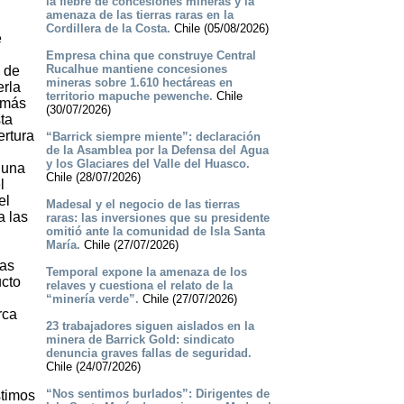
la fiebre de concesiones mineras y la
amenaza de las tierras raras en la
Cordillera de la Costa.
Chile (05/08/2026)
e
Empresa china que construye Central
Rucalhue mantiene concesiones
o de
mineras sobre 1.610 hectáreas en
erla
territorio mapuche pewenche.
Chile
y más
(30/07/2026)
ta
ertura
“Barrick siempre miente”: declaración
de la Asamblea por la Defensa del Agua
y los Glaciares del Valle del Huasco.
 una
Chile (28/07/2026)
l
el
Madesal y el negocio de las tierras
a las
raras: las inversiones que su presidente
omitió ante la comunidad de Isla Santa
María.
Chile (27/07/2026)
las
Temporal expone la amenaza de los
ucto
relaves y cuestiona el relato de la
“minería verde”.
Chile (27/07/2026)
rca
23 trabajadores siguen aislados en la
minera de Barrick Gold: sindicato
denuncia graves fallas de seguridad.
Chile (24/07/2026)
“Nos sentimos burlados”: Dirigentes de
stimos