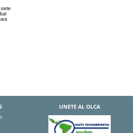
 siete
obal
para
S
UNETE AL OLCA
0