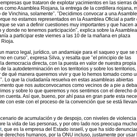
s empresas que trataron de explotar yacimientos en las sierras d
 como Asamblea Riojana, la entrega de la cordillera riojana, 
o de Vinchina, solamente". "Decidimos convocar a una Asambl
rque no estamos representados en la Asamblea Oficial a partir 
orque se van a definir cuestiones muy importantes y que hacen a
rio y donde no tenemos participación", explica sobre la Asamblea
anía a participar este viernes a las 10 de la mañana en plaza
 Rioja.
 marco legal, jurídico, un andamiaje para el saqueo y que se 
o en curso", expresa Silva, y resalta que "el principio de las
la democracia directa, con la puesta en valor de nuestra propia
de la autodeterminación en los territorios y sobre los territorios
dir de qué manera queremos vivir y que lo hemos tomado como u
s". Lo que la ciudadanía resuelva en estas asambleas abiertas
momento que nos autoconvocamos como vecinos de a pie a debat
vivimos y sobre lo que queremos y nos sentimos con el derecho 
en cuenta. Así que, bueno, por ahí pasa en gran parte esta nec
nte con este con el proceso de la convención que se está lleva
scenario de acumulación y de despojo, con niveles de violencia
sobre la vida de las personas, y por otro lado nos preocupa mucho
t
, que es la empresa del Estado israelí, y que ha sido denunci
 derechos humanos, por la ONU incluso, justamente por usar 