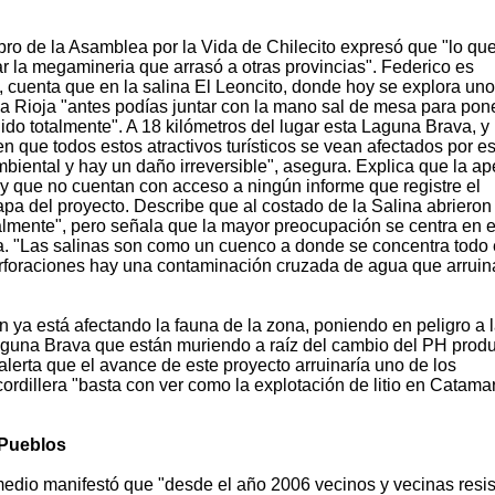
ro de la Asamblea por la Vida de Chilecito expresó que "lo qu
r la megamineria que arrasó a otras provincias". Federico es
o, cuenta que en la salina El Leoncito, donde hoy se explora un
 La Rioja "antes podías juntar con la mano sal de mesa para pon
ido totalmente". A 18 kilómetros del lugar esta Laguna Brava, 
n que todos estos atractivos turísticos se vean afectados por es
iental y hay un daño irreversible", asegura. Explica que la ap
 y que no cuentan con acceso a ningún informe que registre el
pa del proyecto. Describe que al costado de la Salina abrieron
almente", pero señala que la mayor preocupación se centra en e
. "Las salinas son como un cuenco a donde se concentra todo 
perforaciones hay una contaminación cruzada de agua que arruin
 ya está afectando la fauna de la zona, poniendo en peligro a 
aguna Brava que están muriendo a raíz del cambio del PH prod
lerta que el avance de este proyecto arruinaría uno de los
ordillera "basta con ver como la explotación de litio en Catama
 Pueblos
medio manifestó que "desde el año 2006 vecinos y vecinas resi