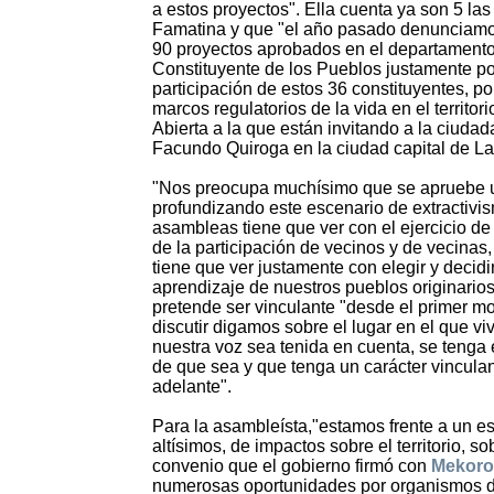
a estos proyectos". Ella cuenta ya son 5 la
Famatina y que "el año pasado denunciamos
90 proyectos aprobados en el departament
Constituyente de los Pueblos justamente po
participación de estos 36 constituyentes, p
marcos regulatorios de la vida en el territo
Abierta a la que están invitando a la ciudad
Facundo Quiroga en la ciudad capital de La
"Nos preocupa muchísimo que se apruebe un
profundizando este escenario de extractivism
asambleas tiene que ver con el ejercicio de 
de la participación de vecinos y de vecinas, 
tiene que ver justamente con elegir y deci
aprendizaje de nuestros pueblos originario
pretende ser vinculante "desde el primer 
discutir digamos sobre el lugar en el que 
nuestra voz sea tenida en cuenta, se tenga 
de que sea y que tenga un carácter vincula
adelante".
Para la asambleísta,"estamos frente a un e
altísimos, de impactos sobre el territorio, 
convenio que el gobierno firmó con
Mekoro
numerosas oportunidades por organismos de