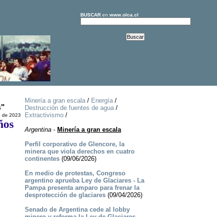
BUSCAR
en
www.olca.cl
Minería a gran escala
/
Energía
/
s"
Destrucción de fuentes de agua
/
Extractivismo
/
o de 2023
ños
Argentina
-
Minería a gran escala
Perfil corporativo de Glencore, la
minera que viola derechos en cuatro
continentes
(09/06/2026)
En medio de protestas, Congreso
argentino aprueba Ley de Glaciares - La
Pampa presenta amparo para frenar la
desprotección de glaciares
(09/04/2026)
Senado de Argentina cede al lobby
minero y reforma la Ley de Glaciares