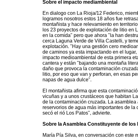
Sobre el impacto mediambiental
En dialogo con La Rioja/12 Federico, miemb
logramos nosotros estos 18 años fue retrasa
montañista y hace relevamiento en territori
los 23 proyectos de explotación de litio en
en la comida" pero que ahora "la han destru
cerca Laguna Verde de Villa Castelli, y teme
explotación. "Hay una gestión cero medioamb
de caminos ya esta impactando en el lugar,
impacto medioambiental de esta primera eta
cantera y están "bajando una montaña liter
daño que provoca la contaminación cruzada
litio, por eso que van y perforan, en esas 
napas de agua dulce".
El montañista afirma que esta contaminación
vicuñas y a unos crustáceos que habitan L
de la contaminación cruzada. La asamblea a
reservorios de agua más importantes de la c
secó el rió Los Patos", advierte.
Sobre la Asamblea Constituyente de los
María Pía Silva, en conversación con este 