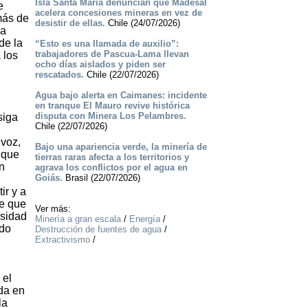
Isla Santa María denuncian que Madesal
e
acelera concesiones mineras en vez de
más de
desistir de ellas.
Chile (24/07/2026)
ea
de la
“Esto es una llamada de auxilio”:
trabajadores de Pascua-Lama llevan
 los
ocho días aislados y piden ser
rescatados.
Chile (22/07/2026)
Agua bajo alerta en Caimanes: incidente
en tranque El Mauro revive histórica
disputa con Minera Los Pelambres.
siga
Chile (22/07/2026)
 voz,
Bajo una apariencia verde, la minería de
, que
tierras raras afecta a los territorios y
n
agrava los conflictos por el agua en
Goiás.
Brasil (22/07/2026)
ir y a
de que
Ver más:
esidad
Minería a gran escala
/
Energía
/
ndo
Destrucción de fuentes de agua
/
Extractivismo
/
 el
ada en
la